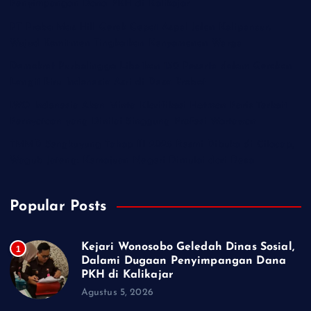
Penyimpangan Dana PKH di Kalikajar
PT Praba Mas Hill Gerak Cepat Aspal Jalan Kalipancur,
Wujud Komitmen Tingkatkan Kenyamanan Warga
Demokrat Purbalingga Libatkan 130 Peserta dalam Gerakan
Langit Biru Indonesia Asri di Desa Brobot
IWO Indonesia Akan Minta Klarifikasi Hotman Paris Terkait
Pernyataan yang Dinilai Singgung Profesi Wartawan
TMMD Sengkuyung Tahap III 2026 Resmi Dibuka di Cilacap,
Wagub Jateng: Kemajuan Negeri Dimulai dari Desa
Popular Posts
Kejari Wonosobo Geledah Dinas Sosial,
1
Dalami Dugaan Penyimpangan Dana
PKH di Kalikajar
Agustus 5, 2026