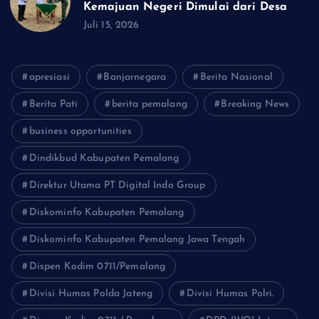
Kemajuan Negeri Dimulai dari Desa
Juli 15, 2026
apresiasi
Banjarnegara
Berita Nasional
Berita Pati
berita pemalang
Breaking News
business opportunities
Dindikbud Kabupaten Pemalang
Direktur Utama PT Digital Indo Group
Diskominfo Kabupaten Pemalang
Diskominfo Kabupaten Pemalang Jawa Tengah
Dispen Kodim 0711/Pemalang
Divisi Humas Polda Jateng
Divisi Humas Polri.