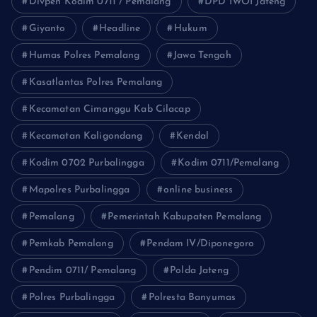
Divpen Kodim 0711 / Pemalang
DPD IWOI Jateng
Giyanto
Headline
Hukum
Humas Polres Pemalang
Jawa Tengah
Kasatlantas Polres Pemalang
Kecamatan Cimanggu Kab Cilacap
Kecamatan Kaligondang
Kendal
Kodim 0702 Purbalingga
Kodim 0711/Pemalang
Mapolres Purbalingga
online business
Pemalang
Pemerintah Kabupaten Pemalang
Pemkab Pemalang
Pendam IV/Diponegoro
Pendim 0711/ Pemalang
Polda Jateng
Polres Purbalingga
Polresta Banyumas