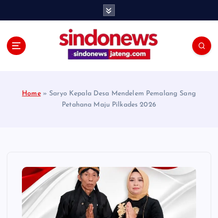
S
k
i
p
t
o
c
o
Home
»
Saryo Kepala Desa Mendelem Pemalang Sang
n
Petahana Maju Pilkades 2026
t
e
n
t