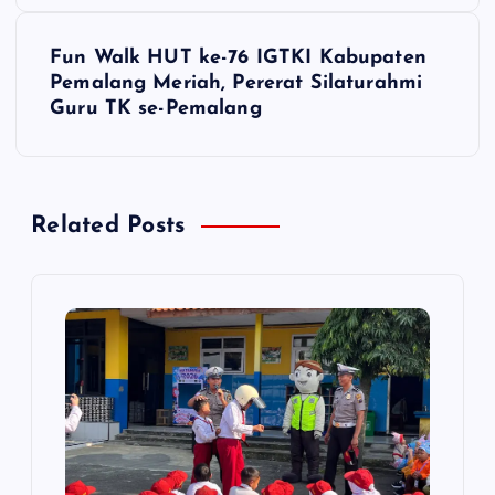
v
i
Fun Walk HUT ke-76 IGTKI Kabupaten
Pemalang Meriah, Pererat Silaturahmi
g
Guru TK se-Pemalang
a
s
Related Posts
i
p
o
s