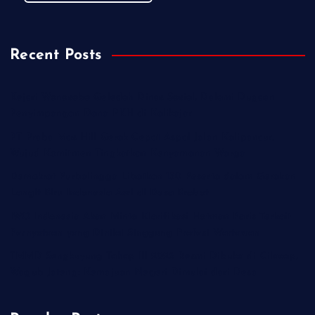
Recent Posts
Kejari Wonosobo Geledah Dinas Sosial, Dalami Dugaan
Penyimpangan Dana PKH di Kalikajar
PT Praba Mas Hill Gerak Cepat Aspal Jalan Kalipancur,
Wujud Komitmen Tingkatkan Kenyamanan Warga
Demokrat Purbalingga Libatkan 130 Peserta dalam Gerakan
Langit Biru Indonesia Asri di Desa Brobot
IWO Indonesia Akan Minta Klarifikasi Hotman Paris Terkait
Pernyataan yang Dinilai Singgung Profesi Wartawan
TMMD Sengkuyung Tahap III 2026 Resmi Dibuka di Cilacap,
Wagub Jateng: Kemajuan Negeri Dimulai dari Desa