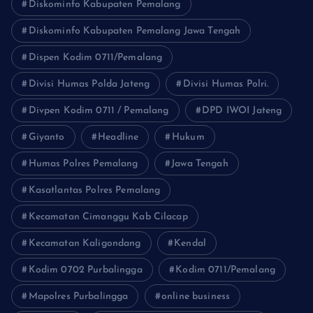
Diskominfo Kabupaten Pemalang
Diskominfo Kabupaten Pemalang Jawa Tengah
Dispen Kodim 0711/Pemalang
Divisi Humas Polda Jateng
Divisi Humas Polri.
Divpen Kodim 0711 / Pemalang
DPD IWOI Jateng
Giyanto
Headline
Hukum
Humas Polres Pemalang
Jawa Tengah
Kasatlantas Polres Pemalang
Kecamatan Cimanggu Kab Cilacap
Kecamatan Kaligondang
Kendal
Kodim 0702 Purbalingga
Kodim 0711/Pemalang
Mapolres Purbalingga
online business