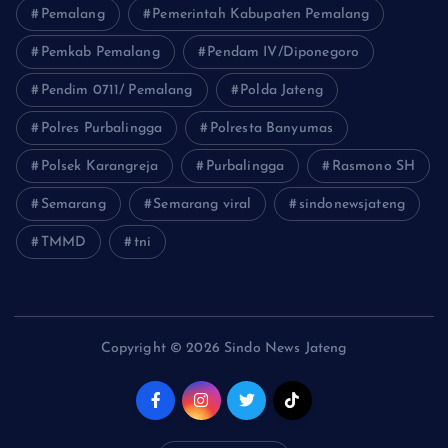
Pemalang
Pemerintah Kabupaten Pemalang
Pemkab Pemalang
Pendam IV/Diponegoro
Pendim 0711/ Pemalang
Polda Jateng
Polres Purbalingga
Polresta Banyumas
Polsek Karangreja
Purbalingga
Rasmono SH
Semarang
Semarang viral
sindonewsjateng
TMMD
tni
Copyright © 2026 Sindo News Jateng