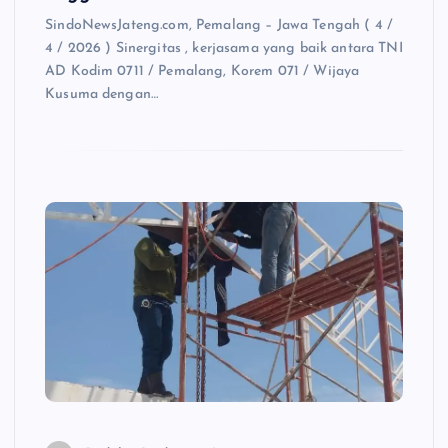
SindoNewsJateng.com, Pemalang – Jawa Tengah ( 4 /
4 / 2026 ) Sinergitas , kerjasama yang baik antara TNI
AD Kodim 0711 / Pemalang, Korem 071 / Wijaya
Kusuma dengan…