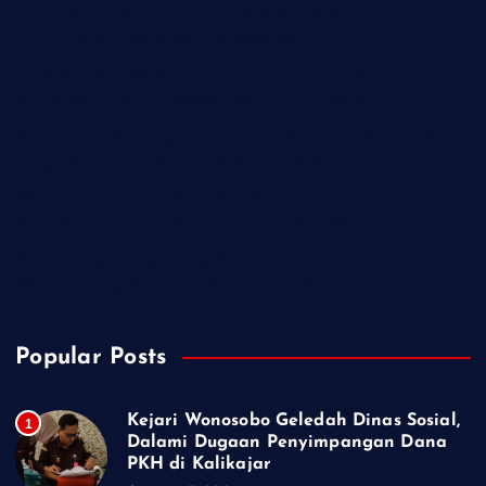
Kejari Wonosobo Geledah Dinas Sosial, Dalami Dugaan
Penyimpangan Dana PKH di Kalikajar
PT Praba Mas Hill Gerak Cepat Aspal Jalan Kalipancur,
Wujud Komitmen Tingkatkan Kenyamanan Warga
Demokrat Purbalingga Libatkan 130 Peserta dalam Gerakan
Langit Biru Indonesia Asri di Desa Brobot
IWO Indonesia Akan Minta Klarifikasi Hotman Paris Terkait
Pernyataan yang Dinilai Singgung Profesi Wartawan
TMMD Sengkuyung Tahap III 2026 Resmi Dibuka di Cilacap,
Wagub Jateng: Kemajuan Negeri Dimulai dari Desa
Popular Posts
Kejari Wonosobo Geledah Dinas Sosial,
1
Dalami Dugaan Penyimpangan Dana
PKH di Kalikajar