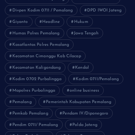
Divpen Kodim 0711 / Pemalang
DPD IWOI Jateng
Giyanto
Headline
Hukum
Humas Polres Pemalang
Jawa Tengah
Kasatlantas Polres Pemalang
Kecamatan Cimanggu Kab Cilacap
Kecamatan Kaligondang
Kendal
Kodim 0702 Purbalingga
Kodim 0711/Pemalang
Mapolres Purbalingga
online business
Pemalang
Pemerintah Kabupaten Pemalang
Pemkab Pemalang
Pendam IV/Diponegoro
Pendim 0711/ Pemalang
Polda Jateng