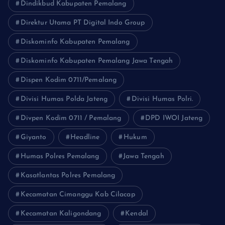
Dindikbud Kabupaten Pemalang
Direktur Utama PT Digital Indo Group
Diskominfo Kabupaten Pemalang
Diskominfo Kabupaten Pemalang Jawa Tengah
Dispen Kodim 0711/Pemalang
Divisi Humas Polda Jateng
Divisi Humas Polri.
Divpen Kodim 0711 / Pemalang
DPD IWOI Jateng
Giyanto
Headline
Hukum
Humas Polres Pemalang
Jawa Tengah
Kasatlantas Polres Pemalang
Kecamatan Cimanggu Kab Cilacap
Kecamatan Kaligondang
Kendal