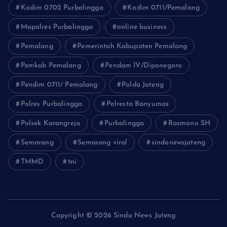
Kodim 0702 Purbalingga
Kodim 0711/Pemalang
Mapolres Purbalingga
online business
Pemalang
Pemerintah Kabupaten Pemalang
Pemkab Pemalang
Pendam IV/Diponegoro
Pendim 0711/ Pemalang
Polda Jateng
Polres Purbalingga
Polresta Banyumas
Polsek Karangreja
Purbalingga
Rasmono SH
Semarang
Semarang viral
sindonewsjateng
TMMD
tni
Copyright © 2026 Sindo News Jateng