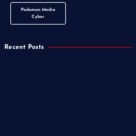
Pedoman Media
Cyber
Recent Posts
Kejari Wonosobo Geledah Dinas Sosial, Dalami Dugaan
Penyimpangan Dana PKH di Kalikajar
PT Praba Mas Hill Gerak Cepat Aspal Jalan Kalipancur,
Wujud Komitmen Tingkatkan Kenyamanan Warga
Demokrat Purbalingga Libatkan 130 Peserta dalam Gerakan
Langit Biru Indonesia Asri di Desa Brobot
IWO Indonesia Akan Minta Klarifikasi Hotman Paris Terkait
Pernyataan yang Dinilai Singgung Profesi Wartawan
TMMD Sengkuyung Tahap III 2026 Resmi Dibuka di Cilacap,