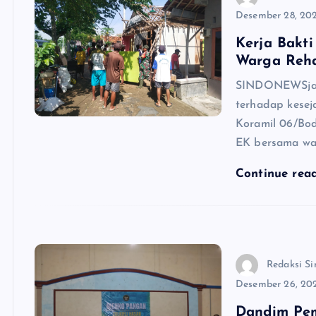
Desember 28, 20
Kerja Bakt
Warga Reh
SINDONEWSjate
terhadap kesej
Koramil 06/Bod
EK bersama war
Continue rea
Redaksi Si
Desember 26, 20
Dandim Pem