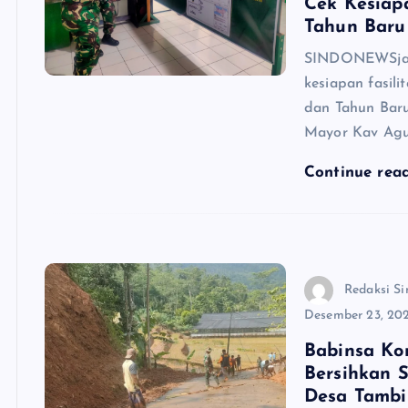
Cek Kesiap
Tahun Baru
SINDONEWSjate
kesiapan fasil
dan Tahun Baru
Mayor Kav Agus
Continue rea
Redaksi Si
Desember 23, 20
Babinsa Ko
Bersihkan 
Desa Tambi