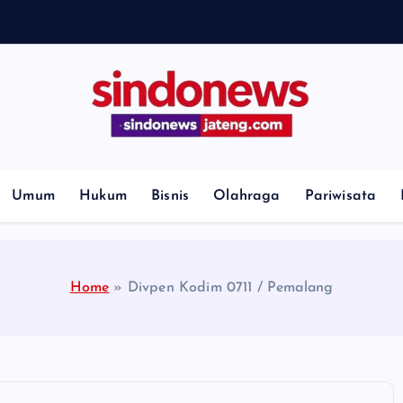
H
i
l
l
Umum
Hukum
Bisnis
Olahraga
Pariwisata
Home
»
Divpen Kodim 0711 / Pemalang