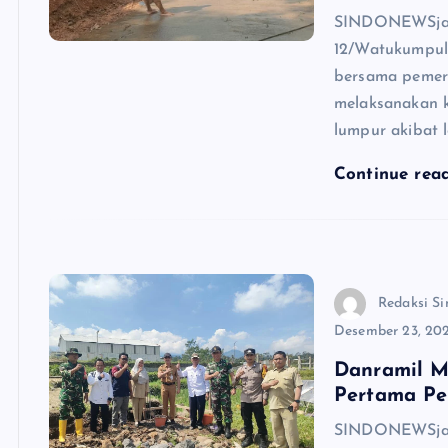
SINDONEWSjate
12/Watukumpul
bersama pemeri
melaksanakan k
lumpur akibat 
Continue rea
Redaksi Si
Desember 23, 20
Danramil M
Pertama P
SINDONEWSjate