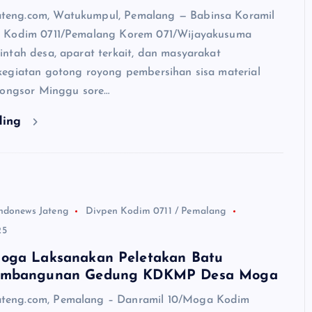
ng.com, Watukumpul, Pemalang — Babinsa Koramil
 Kodim 0711/Pemalang Korem 071/Wijayakusuma
ntah desa, aparat terkait, dan masyarakat
egiatan gotong royong pembersihan sisa material
longsor Minggu sore…
ding
ndonews Jateng
Divpen Kodim 0711 / Pemalang
25
oga Laksanakan Peletakan Batu
embangunan Gedung KDKMP Desa Moga
ng.com, Pemalang – Danramil 10/Moga Kodim