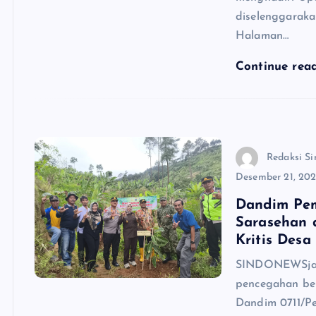
diselenggarak
Halaman…
Continue rea
Redaksi Si
Desember 21, 20
Dandim Pem
Sarasehan 
Kritis Desa
SINDONEWSjate
pencegahan ben
Dandim 0711/Pe