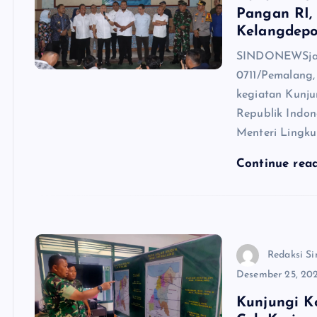
Pangan RI,
Kelangdep
SINDONEWSjat
0711/Pemalang,
kegiatan Kunju
Republik Indon
Menteri Lingk
Continue rea
Redaksi Si
Desember 25, 20
Kunjungi K