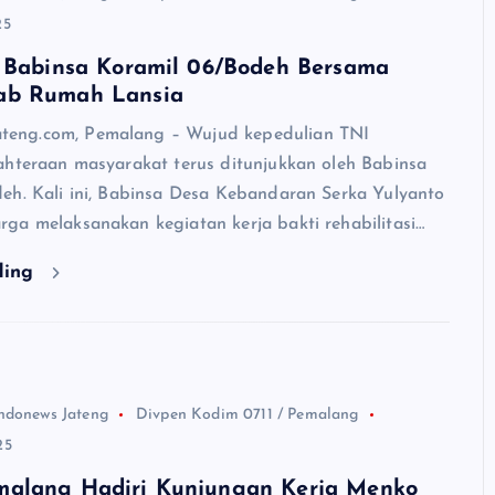
25
i Babinsa Koramil 06/Bodeh Bersama
ab Rumah Lansia
ng.com, Pemalang – Wujud kepedulian TNI
ahteraan masyarakat terus ditunjukkan oleh Babinsa
eh. Kali ini, Babinsa Desa Kebandaran Serka Yulyanto
ga melaksanakan kegiatan kerja bakti rehabilitasi…
ding
ndonews Jateng
Divpen Kodim 0711 / Pemalang
25
alang Hadiri Kunjungan Kerja Menko