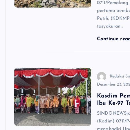
0711/Pemalang 
pertama pemba
Putih. (KDKMP
tasyakuran…
Continue rea
Redaksi Si
Desember 23, 20
Kasdim Pem
Ibu Ke-97 
SINDONEWSjate
(Kodim) 0711/P
menghadiri Upa