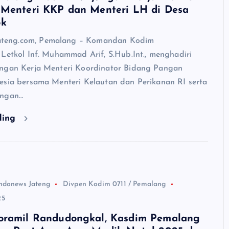
 Menteri KKP dan Menteri LH di Desa
ok
eng.com, Pemalang – Komandan Kodim
 Letkol Inf. Muhammad Arif, S.Hub.Int., menghadiri
ngan Kerja Menteri Koordinator Bidang Pangan
esia bersama Menteri Kelautan dan Perikanan RI serta
ungan…
ding
ndonews Jateng
Divpen Kodim 0711 / Pemalang
25
oramil Randudongkal, Kasdim Pemalang