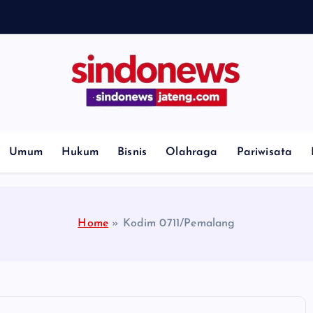
H
i
l
l
Umum
Hukum
Bisnis
Olahraga
Pariwisata
Home
»
Kodim 0711/Pemalang