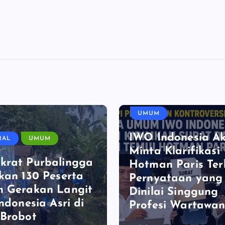
UMUM
IWO Indonesia A
RAL
UMUM
Minta Klarifikasi
krat Purbalingga
Hotman Paris Ter
kan 130 Peserta
Pernyataan yang
m Gerakan Langit
Dinilai Singgung
Indonesia Asri di
Profesi Wartawa
Brobot