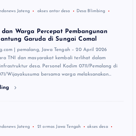
ndonews Jateng
akses antar desa
Desa Blimbing
I dan Warga Percepat Pembangunan
antung Garuda di Sungai Comal
g.com | pemalang, Jawa Tengah – 20 April 2026
ara TNI dan masyarakat kembali terlihat dalam
frastruktur desa. Personel Kodim 0711/Pemalang di
71/Wijayakusuma bersama warga melaksanakan…
ding
ndonews Jateng
21 ormas Jawa Tengah
akses desa