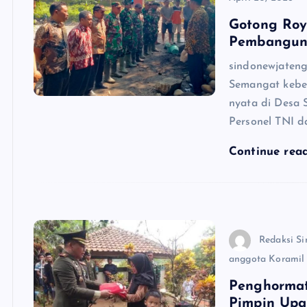
Gotong Roy
Pembangun
sindonewjateng
Semangat keber
nyata di Desa 
Personel TNI da
Continue rea
Redaksi Si
anggota Koramil
Penghormat
Pimpin Upa