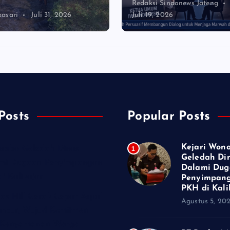
Redaksi Sindonews Jateng
asari
Juli 31, 2026
Juli 19, 2026
Posts
Popular Posts
Kejari Won
osobo Geledah Dinas
1
Geledah Din
lami Dugaan Penyimpangan
Dalami Du
i Kalikajar
Penyimpan
PKH di Kali
as Hill Gerak Cepat Aspal
Agustus 5, 20
ancur, Wujud Komitmen
n Kenyamanan Warga