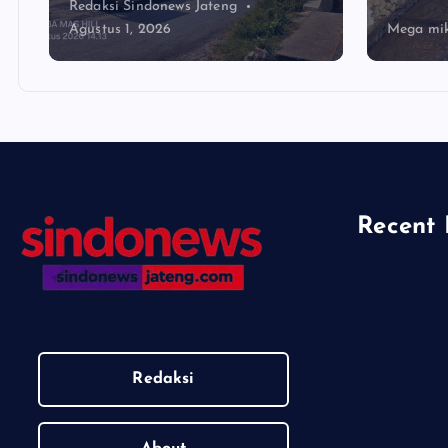
Redaksi Sindonews Jateng
Agustus 1, 2026
Mega mik
Recent 
Kejari Won
Sosial, Da
Dana PKH d
Redaksi
PT Praba M
Jalan Kalip
Tingkatka