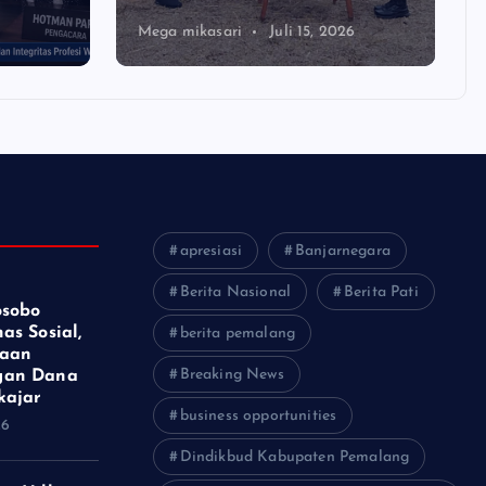
Mega mikasari
Juli 15, 2026
apresiasi
Banjarnegara
Berita Nasional
Berita Pati
osobo
as Sosial,
berita pemalang
gaan
Breaking News
gan Dana
kajar
business opportunities
26
Dindikbud Kabupaten Pemalang