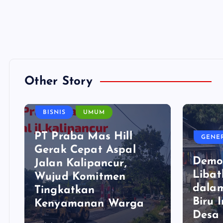
Other Story
BISNIS
UMUM
PT Praba Mas Hill
GENE
Gerak Cepat Aspal
Demo
Jalan Kalipancur,
Libat
Wujud Komitmen
dala
Tingkatkan
Biru 
Kenyamanan Warga
Desa 