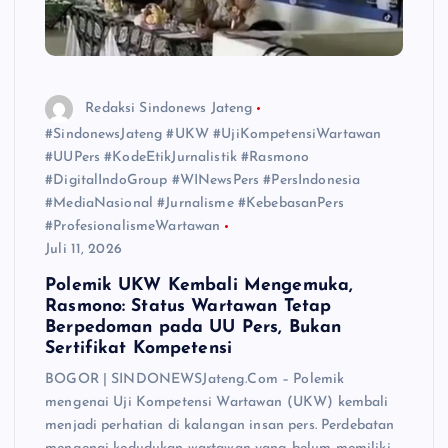
Redaksi Sindonews Jateng
#SindonewsJateng #UKW #UjiKompetensiWartawan
#UUPers #KodeEtikJurnalistik #Rasmono
#DigitalIndoGroup #WINewsPers #PersIndonesia
#MediaNasional #Jurnalisme #KebebasanPers
#ProfesionalismeWartawan
Juli 11, 2026
Polemik UKW Kembali Mengemuka,
Rasmono: Status Wartawan Tetap
Berpedoman pada UU Pers, Bukan
Sertifikat Kompetensi
BOGOR | SINDONEWSJateng.Com – Polemik
mengenai Uji Kompetensi Wartawan (UKW) kembali
menjadi perhatian di kalangan insan pers. Perdebatan