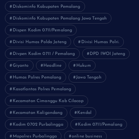
Diskominfo Kabupaten Pemalang
Diskominfo Kabupaten Pemalang Jawa Tengah
Dispen Kodim 0711/Pemalang
Divisi Humas Polda Jateng
Divisi Humas Polri.
Divpen Kodim 0711 / Pemalang
DPD IWOI Jateng
Giyanto
Headline
Hukum
Humas Polres Pemalang
Jawa Tengah
Kasatlantas Polres Pemalang
Kecamatan Cimanggu Kab Cilacap
Kecamatan Kaligondang
Kendal
Kodim 0702 Purbalingga
Kodim 0711/Pemalang
Mapolres Purbalingga
online business