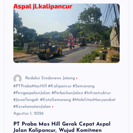
Redaksi Sindonews Jateng
#PTPrabaMasHill #Kalipancur #Semarang
#PengaspalanJalan #PerbaikanJalan #Infrastruktur
#JawaTengah #KotaSemarang #MobilitasMasyarakat
#KeselamatanJalan
Agustus 1, 2026
PT Praba Mas Hill Gerak Cepat Aspal
Jalan Kalipancur, Wujud Komitmen