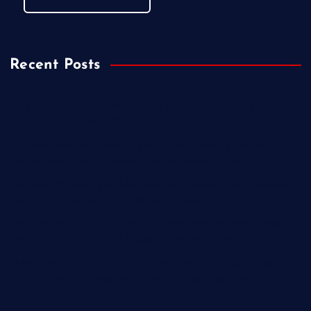
Recent Posts
Kejari Wonosobo Geledah Dinas Sosial, Dalami Dugaan
Penyimpangan Dana PKH di Kalikajar
PT Praba Mas Hill Gerak Cepat Aspal Jalan Kalipancur,
Wujud Komitmen Tingkatkan Kenyamanan Warga
Demokrat Purbalingga Libatkan 130 Peserta dalam Gerakan
Langit Biru Indonesia Asri di Desa Brobot
IWO Indonesia Akan Minta Klarifikasi Hotman Paris Terkait
Pernyataan yang Dinilai Singgung Profesi Wartawan
TMMD Sengkuyung Tahap III 2026 Resmi Dibuka di Cilacap,
Wagub Jateng: Kemajuan Negeri Dimulai dari Desa