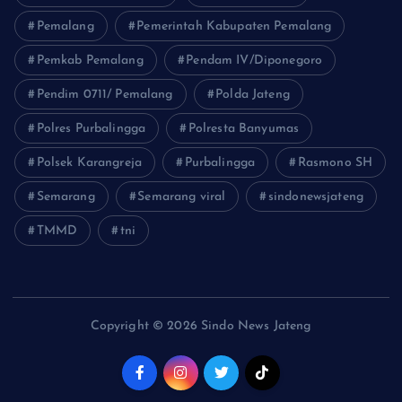
Pemalang
Pemerintah Kabupaten Pemalang
Pemkab Pemalang
Pendam IV/Diponegoro
Pendim 0711/ Pemalang
Polda Jateng
Polres Purbalingga
Polresta Banyumas
Polsek Karangreja
Purbalingga
Rasmono SH
Semarang
Semarang viral
sindonewsjateng
TMMD
tni
Copyright © 2026 Sindo News Jateng