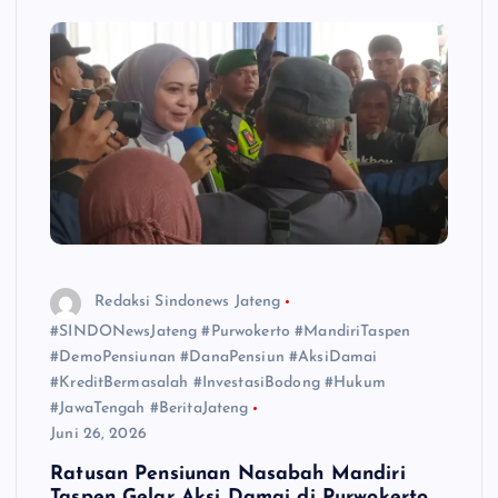
Redaksi Sindonews Jateng
#SINDONewsJateng #Purwokerto #MandiriTaspen
#DemoPensiunan #DanaPensiun #AksiDamai
#KreditBermasalah #InvestasiBodong #Hukum
#JawaTengah #BeritaJateng
Juni 26, 2026
Ratusan Pensiunan Nasabah Mandiri
Taspen Gelar Aksi Damai di Purwokerto,