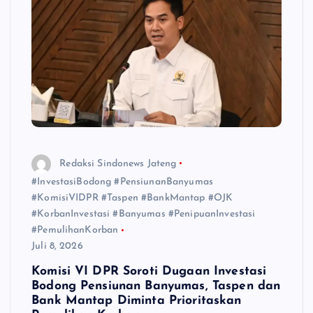
Redaksi Sindonews Jateng
#InvestasiBodong #PensiunanBanyumas
#KomisiVIDPR #Taspen #BankMantap #OJK
#KorbanInvestasi #Banyumas #PenipuanInvestasi
#PemulihanKorban
Juli 8, 2026
Komisi VI DPR Soroti Dugaan Investasi
Bodong Pensiunan Banyumas, Taspen dan
Bank Mantap Diminta Prioritaskan