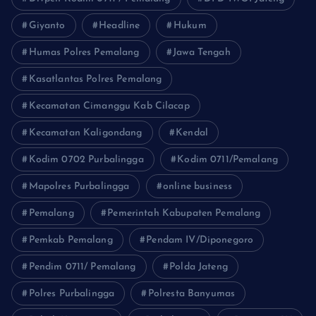
Giyanto
Headline
Hukum
Humas Polres Pemalang
Jawa Tengah
Kasatlantas Polres Pemalang
Kecamatan Cimanggu Kab Cilacap
Kecamatan Kaligondang
Kendal
Kodim 0702 Purbalingga
Kodim 0711/Pemalang
Mapolres Purbalingga
online business
Pemalang
Pemerintah Kabupaten Pemalang
Pemkab Pemalang
Pendam IV/Diponegoro
Pendim 0711/ Pemalang
Polda Jateng
Polres Purbalingga
Polresta Banyumas