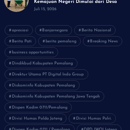
Kemajuan Negeri Dimulai dari Desa
Juli 15, 2026
apresiasi
Banjarnegara
Berita Nasional
Berita Pati
berita pemalang
Breaking News
business opportunities
Dindikbud Kabupaten Pemalang
Direktur Utama PT Digital Indo Group
Diskominfo Kabupaten Pemalang
Diskominfo Kabupaten Pemalang Jawa Tengah
Dispen Kodim 0711/Pemalang
Divisi Humas Polda Jateng
Divisi Humas Polri.
Divpen Kodim 0711 / Pemalang
DPD IWOI Jateng