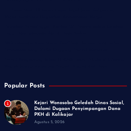
Penyimpangan Dana PKH di Kalikajar
PT Praba Mas Hill Gerak Cepat Aspal Jalan Kalipancur,
Wujud Komitmen Tingkatkan Kenyamanan Warga
Demokrat Purbalingga Libatkan 130 Peserta dalam Gerakan
Langit Biru Indonesia Asri di Desa Brobot
IWO Indonesia Akan Minta Klarifikasi Hotman Paris Terkait
Pernyataan yang Dinilai Singgung Profesi Wartawan
TMMD Sengkuyung Tahap III 2026 Resmi Dibuka di Cilacap,
Wagub Jateng: Kemajuan Negeri Dimulai dari Desa
Popular Posts
Kejari Wonosobo Geledah Dinas Sosial,
1
Dalami Dugaan Penyimpangan Dana
PKH di Kalikajar
Agustus 5, 2026