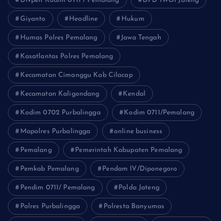
Divpen Kodim 0711 / Pemalang
DPD IWOI Jateng
Giyanto
Headline
Hukum
Humas Polres Pemalang
Jawa Tengah
Kasatlantas Polres Pemalang
Kecamatan Cimanggu Kab Cilacap
Kecamatan Kaligondang
Kendal
Kodim 0702 Purbalingga
Kodim 0711/Pemalang
Mapolres Purbalingga
online business
Pemalang
Pemerintah Kabupaten Pemalang
Pemkab Pemalang
Pendam IV/Diponegoro
Pendim 0711/ Pemalang
Polda Jateng
Polres Purbalingga
Polresta Banyumas