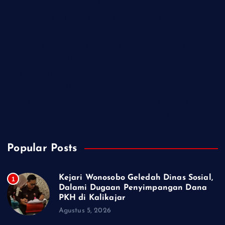
Penyimpangan Dana PKH di Kalikajar
PT Praba Mas Hill Gerak Cepat Aspal Jalan Kalipancur,
Wujud Komitmen Tingkatkan Kenyamanan Warga
Demokrat Purbalingga Libatkan 130 Peserta dalam Gerakan
Langit Biru Indonesia Asri di Desa Brobot
IWO Indonesia Akan Minta Klarifikasi Hotman Paris Terkait
Pernyataan yang Dinilai Singgung Profesi Wartawan
TMMD Sengkuyung Tahap III 2026 Resmi Dibuka di Cilacap,
Wagub Jateng: Kemajuan Negeri Dimulai dari Desa
Popular Posts
Kejari Wonosobo Geledah Dinas Sosial,
1
Dalami Dugaan Penyimpangan Dana
PKH di Kalikajar
Agustus 5, 2026