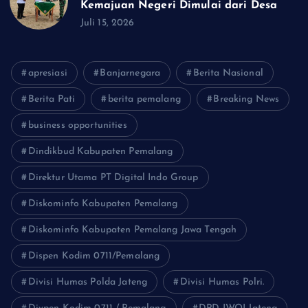
Kemajuan Negeri Dimulai dari Desa
Juli 15, 2026
apresiasi
Banjarnegara
Berita Nasional
Berita Pati
berita pemalang
Breaking News
business opportunities
Dindikbud Kabupaten Pemalang
Direktur Utama PT Digital Indo Group
Diskominfo Kabupaten Pemalang
Diskominfo Kabupaten Pemalang Jawa Tengah
Dispen Kodim 0711/Pemalang
Divisi Humas Polda Jateng
Divisi Humas Polri.