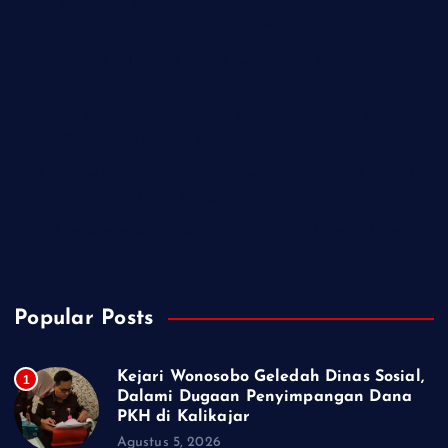
Kejari Wonosobo Geledah Dinas Sosial, Dalami Dugaan
Penyimpangan Dana PKH di Kalikajar
PT Praba Mas Hill Gerak Cepat Aspal Jalan Kalipancur,
Wujud Komitmen Tingkatkan Kenyamanan Warga
Demokrat Purbalingga Libatkan 130 Peserta dalam Gerakan
Langit Biru Indonesia Asri di Desa Brobot
IWO Indonesia Akan Minta Klarifikasi Hotman Paris Terkait
Pernyataan yang Dinilai Singgung Profesi Wartawan
TMMD Sengkuyung Tahap III 2026 Resmi Dibuka di Cilacap,
Wagub Jateng: Kemajuan Negeri Dimulai dari Desa
Popular Posts
Kejari Wonosobo Geledah Dinas Sosial,
1
Dalami Dugaan Penyimpangan Dana
PKH di Kalikajar
Agustus 5, 2026