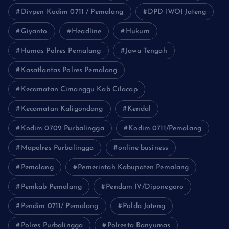
Divpen Kodim 0711 / Pemalang
DPD IWOI Jateng
Giyanto
Headline
Hukum
Humas Polres Pemalang
Jawa Tengah
Kasatlantas Polres Pemalang
Kecamatan Cimanggu Kab Cilacap
Kecamatan Kaligondang
Kendal
Kodim 0702 Purbalingga
Kodim 0711/Pemalang
Mapolres Purbalingga
online business
Pemalang
Pemerintah Kabupaten Pemalang
Pemkab Pemalang
Pendam IV/Diponegoro
Pendim 0711/ Pemalang
Polda Jateng
Polres Purbalingga
Polresta Banyumas