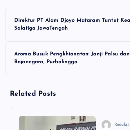
N
Direktur PT Alam Djoyo Mataram Tuntut Kead
a
Salatiga JawaTengah
v
Aroma Busuk Pengkhianatan: Janji Palsu dan
i
Bojanegara, Purbalingga
g
a
Related Posts
s
Redaksi
i