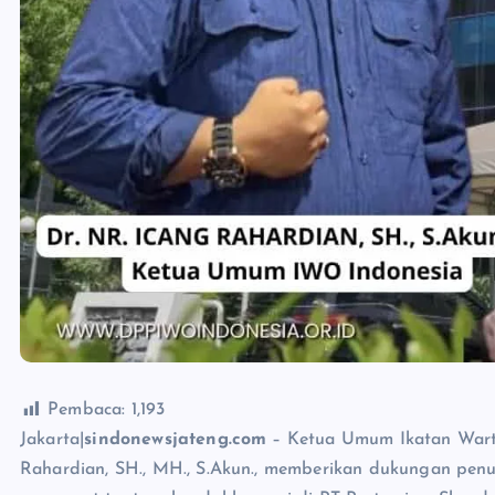
Pembaca:
1,193
Jakarta|
sindonewsjateng.com
– Ketua Umum Ikatan Warta
Rahardian, SH., MH., S.Akun., memberikan dukungan pe