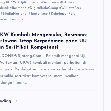
teng #UKW #UjiKompetensiWartawan #UUPers
alistik #Rasmono #DigitalIndoGroup #WINewsPers
a #MediaNasional #Jurnalisme #KebebasanPers
smeWartawan
UKW Kembali Mengemuka, Rasmono:
artawan Tetap Berpedoman pada UU
an Sertifikat Kompetensi
DONEWSJateng.Com – Polemik mengenai Uji
Wartawan (UKW) kembali menjadi perhatian di
san pers. Perdebatan mengenai kedudukan wartawan
emiliki sertifikat kompetensi memunculkan
dangan, baik…
eading