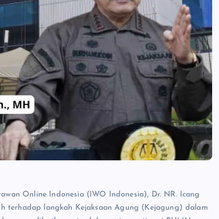
wan Online Indonesia (IWO Indonesia), Dr. NR. Icang
nuh terhadap langkah Kejaksaan Agung (Kejagung) dalam