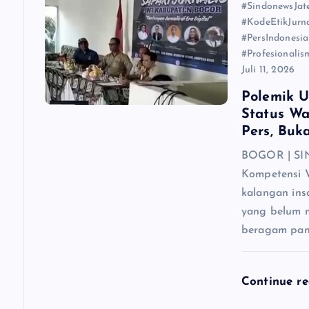
#SindonewsJa
#KodeEtikJurn
p
#PersIndonesi
#Profesionali
o
Juli 11, 2026
Polemik 
s
Status W
Pers, Buk
BOGOR | SIN
Kompetensi 
kalangan in
yang belum m
beragam pan
Continue r