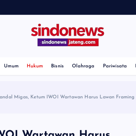
H
i
l
l
G
e
Umum
Hukum
Bisnis
Olahraga
Pariwisata
andal Migas, Ketum IWOI Wartawan Harus Lawan Framing E
IWOI Wartawan Harus