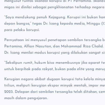
mengusut tuntas skandal korupsi di PT Pertamina. Skan
migas ini dinilai sebagai pengkhianatan terhadap negara
“Saya mendukung penuh Kejagung. Korupsi ini bukan ha
depan bangsa,” tegas Dr. Icang kepada media, Minggu (1
para pelaku korupsi.
Pernyataan ini menyusul penetapan sembilan tersangka b
Pertamina, Alfian Nasution, dan Mohammad Riza Chalid. S
Dr. Icang menilai modus korupsi yang dilakukan sangat sis
“Sekalipun rumit, hukum bisa menembusnya jika aparat te
untuk berpihak pada rakyat, bukan pada elite yang meru
Kerugian negara akibat dugaan korupsi tata kelola min
triliun, meliputi kerugian ekspor minyak mentah, impor me
2023. Delapan dari sembilan tersangka telah ditahan, sem
masih dalam pengejaran.