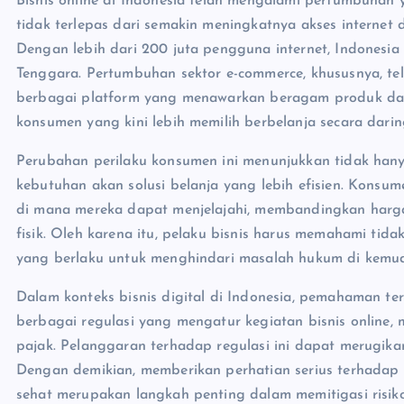
Bisnis online di Indonesia telah mengalami pertumbuhan y
tidak terlepas dari semakin meningkatnya akses internet
Dengan lebih dari 200 juta pengguna internet, Indonesia 
Tenggara. Pertumbuhan sektor e-commerce, khususnya, t
berbagai platform yang menawarkan beragam produk dan l
konsumen yang kini lebih memilih berbelanja secara da
Perubahan perilaku konsumen ini menunjukkan tidak hanya
kebutuhan akan solusi belanja yang lebih efisien. Kons
di mana mereka dapat menjelajahi, membandingkan harga,
fisik. Oleh karena itu, pelaku bisnis harus memahami tid
yang berlaku untuk menghindari masalah hukum di kemud
Dalam konteks bisnis digital di Indonesia, pemahaman te
berbagai regulasi yang mengatur kegiatan bisnis online, 
pajak. Pelanggaran terhadap regulasi ini dapat merugikan
Dengan demikian, memberikan perhatian serius terhadap
sehat merupakan langkah penting dalam memitigasi risi