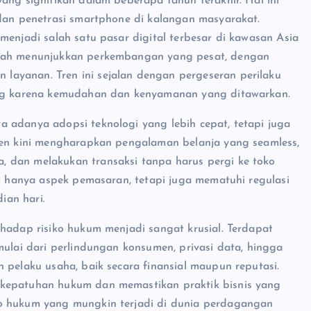
ang signifikan dalam beberapa tahun terakhir. Hal ini
 dan penetrasi smartphone di kalangan masyarakat.
menjadi salah satu pasar digital terbesar di kawasan Asia
elah menunjukkan perkembangan yang pesat, dengan
ayanan. Tren ini sejalan dengan pergeseran perilaku
ring karena kemudahan dan kenyamanan yang ditawarkan.
 adanya adopsi teknologi yang lebih cepat, tetapi juga
umen kini mengharapkan pengalaman belanja yang seamless,
 dan melakukan transaksi tanpa harus pergi ke toko
ak hanya aspek pemasaran, tetapi juga mematuhi regulasi
ian hari.
rhadap risiko hukum menjadi sangat krusial. Terdapat
mulai dari perlindungan konsumen, privasi data, hingga
 pelaku usaha, baik secara finansial maupun reputasi.
 kepatuhan hukum dan memastikan praktik bisnis yang
ko hukum yang mungkin terjadi di dunia perdagangan