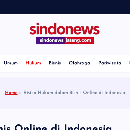
H
i
l
l
Umum
Hukum
Bisnis
Olahraga
Pariwisata
Home
»
Risiko Hukum dalam Bisnis Online di Indonesia
is Online di Indonesia