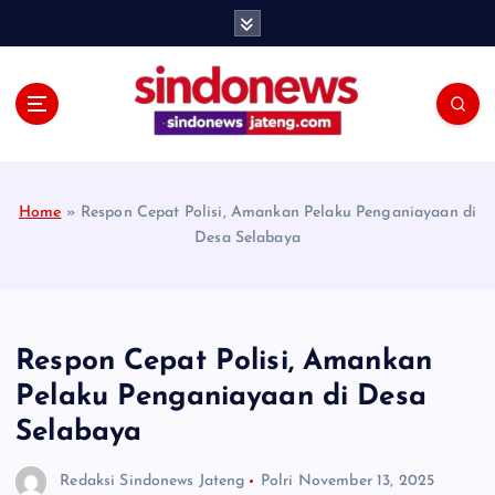
S
k
i
p
t
o
c
o
Home
»
Respon Cepat Polisi, Amankan Pelaku Penganiayaan di
n
Desa Selabaya
t
e
n
t
Respon Cepat Polisi, Amankan
Pelaku Penganiayaan di Desa
Selabaya
Redaksi Sindonews Jateng
Polri
November 13, 2025