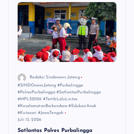
p
o
s
Redaksi Sindonews Jateng
#SINDOnewsJateng #Purbalingga
#PolresPurbalingga #SatlantasPurbalingga
#MPLS2026 #TertibLaluLintas
#KeselamatanBerkendara #EdukasiAnak
#Kutasari #JawaTengah
Juli 13, 2026
Satlantas Polres Purbalingga