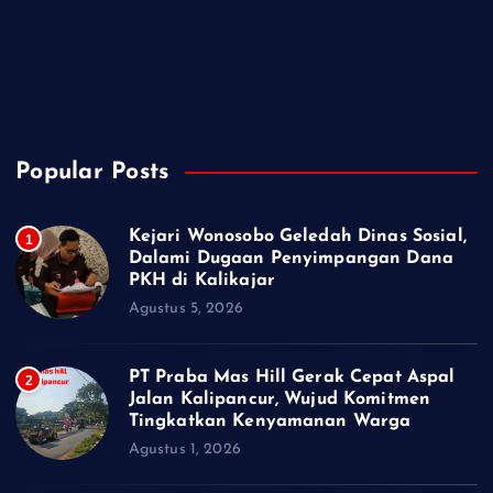
IWO Indonesia Akan Minta Klarifikasi Hotman Paris Terkait
Pernyataan yang Dinilai Singgung Profesi Wartawan
TMMD Sengkuyung Tahap III 2026 Resmi Dibuka di Cilacap,
Wagub Jateng: Kemajuan Negeri Dimulai dari Desa
Popular Posts
Kejari Wonosobo Geledah Dinas Sosial,
1
Dalami Dugaan Penyimpangan Dana
PKH di Kalikajar
Agustus 5, 2026
PT Praba Mas Hill Gerak Cepat Aspal
2
Jalan Kalipancur, Wujud Komitmen
Tingkatkan Kenyamanan Warga
Agustus 1, 2026