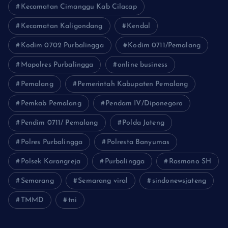
Kecamatan Cimanggu Kab Cilacap
Kecamatan Kaligondang
Kendal
Kodim 0702 Purbalingga
Kodim 0711/Pemalang
Mapolres Purbalingga
online business
Pemalang
Pemerintah Kabupaten Pemalang
Pemkab Pemalang
Pendam IV/Diponegoro
Pendim 0711/ Pemalang
Polda Jateng
Polres Purbalingga
Polresta Banyumas
Polsek Karangreja
Purbalingga
Rasmono SH
Semarang
Semarang viral
sindonewsjateng
TMMD
tni