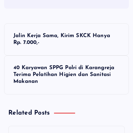
N
Jalin Kerja Sama, Kirim SKCK Hanya
a
Rp. 7.000,-
v
40 Karyawan SPPG Polri di Karangreja
i
Terima Pelatihan Higien dan Sanitasi
Makanan
g
a
Related Posts
s
i