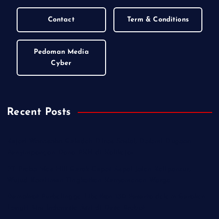
Contact
Term & Conditions
Pedoman Media
Cyber
Recent Posts
Kejari Wonosobo Geledah Dinas Sosial, Dalami Dugaan
Penyimpangan Dana PKH di Kalikajar
PT Praba Mas Hill Gerak Cepat Aspal Jalan Kalipancur,
Wujud Komitmen Tingkatkan Kenyamanan Warga
Demokrat Purbalingga Libatkan 130 Peserta dalam Gerakan
Langit Biru Indonesia Asri di Desa Brobot