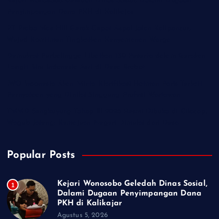
Kejari Wonosobo Geledah Dinas Sosial, Dalami Dugaan
Penyimpangan Dana PKH di Kalikajar
PT Praba Mas Hill Gerak Cepat Aspal Jalan Kalipancur,
Wujud Komitmen Tingkatkan Kenyamanan Warga
Demokrat Purbalingga Libatkan 130 Peserta dalam Gerakan
Langit Biru Indonesia Asri di Desa Brobot
IWO Indonesia Akan Minta Klarifikasi Hotman Paris Terkait
Pernyataan yang Dinilai Singgung Profesi Wartawan
TMMD Sengkuyung Tahap III 2026 Resmi Dibuka di Cilacap,
Wagub Jateng: Kemajuan Negeri Dimulai dari Desa
Popular Posts
Kejari Wonosobo Geledah Dinas Sosial,
1
Dalami Dugaan Penyimpangan Dana
PKH di Kalikajar
Agustus 5, 2026