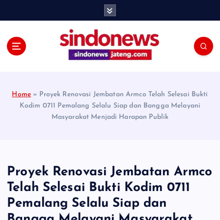
S
k
i
p
t
o
c
o
Home
»
Proyek Renovasi Jembatan Armco Telah Selesai Bukti
n
Kodim 0711 Pemalang Selalu Siap dan Bangga Melayani
t
Masyarakat Menjadi Harapan Publik
e
n
t
Proyek Renovasi Jembatan Armco
Telah Selesai Bukti Kodim 0711
Pemalang Selalu Siap dan
Bangga Melayani Masyarakat