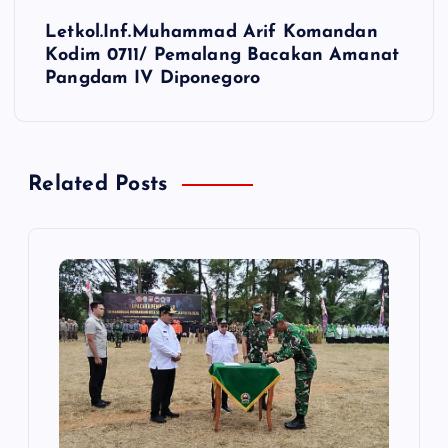
i
Letkol.Inf.Muhammad Arif Komandan
Kodim 0711/ Pemalang Bacakan Amanat
g
Pangdam IV Diponegoro
a
s
Related Posts
i
p
o
s