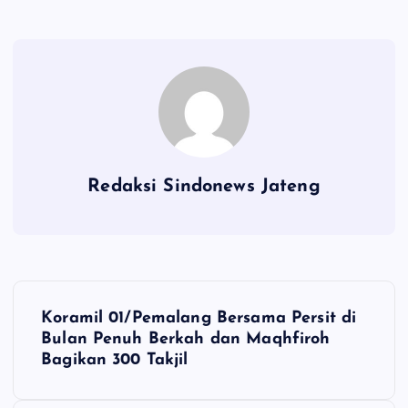
Redaksi Sindonews Jateng
N
Koramil 01/Pemalang Bersama Persit di
a
Bulan Penuh Berkah dan Maqhfiroh
Bagikan 300 Takjil
v