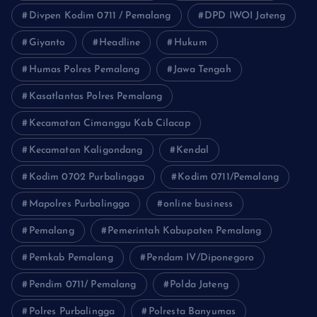
Divpen Kodim 0711 / Pemalang
DPD IWOI Jateng
Giyanto
Headline
Hukum
Humas Polres Pemalang
Jawa Tengah
Kasatlantas Polres Pemalang
Kecamatan Cimanggu Kab Cilacap
Kecamatan Kaligondang
Kendal
Kodim 0702 Purbalingga
Kodim 0711/Pemalang
Mapolres Purbalingga
online business
Pemalang
Pemerintah Kabupaten Pemalang
Pemkab Pemalang
Pendam IV/Diponegoro
Pendim 0711/ Pemalang
Polda Jateng
Polres Purbalingga
Polresta Banyumas