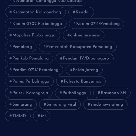
Kecamatan Cimanggu Kab Cilacap
Kecamatan Kaligondang
Kendal
Kodim 0702 Purbalingga
Kodim 0711/Pemalang
Mapolres Purbalingga
online business
Pemalang
Pemerintah Kabupaten Pemalang
Pemkab Pemalang
Pendam IV/Diponegoro
Pendim 0711/ Pemalang
Polda Jateng
Polres Purbalingga
Polresta Banyumas
Polsek Karangreja
Purbalingga
Rasmono SH
Semarang
Semarang viral
sindonewsjateng
TMMD
tni