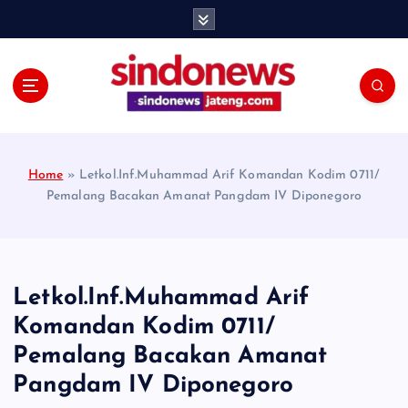
S
k
i
p
t
o
c
o
Home
»
Letkol.Inf.Muhammad Arif Komandan Kodim 0711/
n
Pemalang Bacakan Amanat Pangdam IV Diponegoro
t
e
n
t
Letkol.Inf.Muhammad Arif
Komandan Kodim 0711/
Pemalang Bacakan Amanat
Pangdam IV Diponegoro