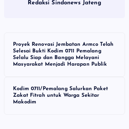
Redaksi Sindonews Jateng
N
Proyek Renovasi Jembatan Armco Telah
a
Selesai Bukti Kodim 0711 Pemalang
Selalu Siap dan Bangga Melayani
v
Masyarakat Menjadi Harapan Publik
i
Kodim 0711/Pemalang Salurkan Paket
g
Zakat Fitrah untuk Warga Sekitar
Makodim
a
s