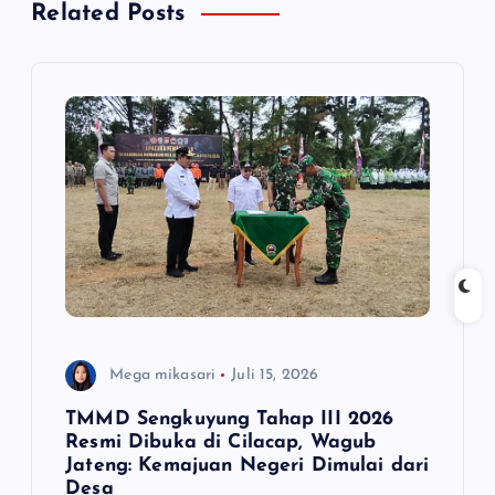
Related Posts
i
p
o
s
Mega mikasari
Juli 15, 2026
TMMD Sengkuyung Tahap III 2026
Resmi Dibuka di Cilacap, Wagub
Jateng: Kemajuan Negeri Dimulai dari
Desa