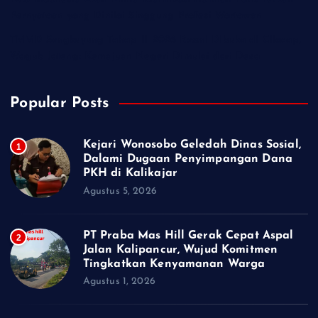
Pernyataan yang Dinilai Singgung Profesi Wartawan
TMMD Sengkuyung Tahap III 2026 Resmi Dibuka di Cilacap,
Wagub Jateng: Kemajuan Negeri Dimulai dari Desa
Popular Posts
Kejari Wonosobo Geledah Dinas Sosial,
1
Dalami Dugaan Penyimpangan Dana
PKH di Kalikajar
Agustus 5, 2026
PT Praba Mas Hill Gerak Cepat Aspal
2
Jalan Kalipancur, Wujud Komitmen
Tingkatkan Kenyamanan Warga
Agustus 1, 2026