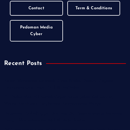
Contact
Term & Conditions
Pedoman Media
Cyber
Recent Posts
Kejari Wonosobo Geledah Dinas Sosial, Dalami Dugaan
Penyimpangan Dana PKH di Kalikajar
PT Praba Mas Hill Gerak Cepat Aspal Jalan Kalipancur,
Wujud Komitmen Tingkatkan Kenyamanan Warga
Demokrat Purbalingga Libatkan 130 Peserta dalam Gerakan
Langit Biru Indonesia Asri di Desa Brobot
IWO Indonesia Akan Minta Klarifikasi Hotman Paris Terkait