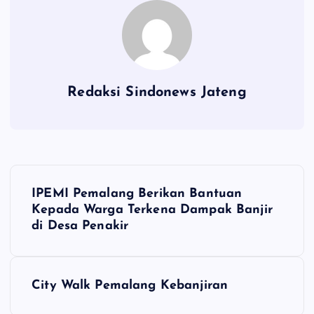
Redaksi Sindonews Jateng
N
IPEMI Pemalang Berikan Bantuan
a
Kepada Warga Terkena Dampak Banjir
di Desa Penakir
v
i
City Walk Pemalang Kebanjiran