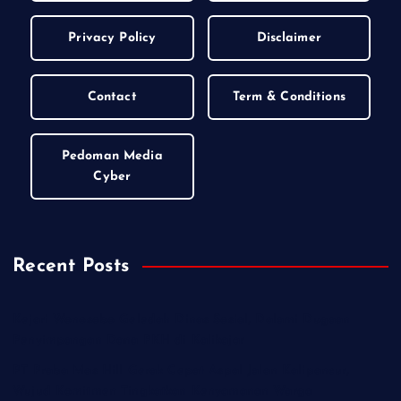
Privacy Policy
Disclaimer
Contact
Term & Conditions
Pedoman Media
Cyber
Recent Posts
Kejari Wonosobo Geledah Dinas Sosial, Dalami Dugaan
Penyimpangan Dana PKH di Kalikajar
PT Praba Mas Hill Gerak Cepat Aspal Jalan Kalipancur,
Wujud Komitmen Tingkatkan Kenyamanan Warga