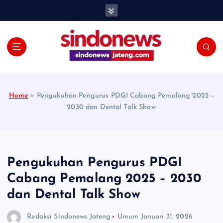
S
k
i
p
t
o
c
o
Home
»
Pengukuhan Pengurus PDGI Cabang Pemalang 2025 –
n
2030 dan Dental Talk Show
t
e
n
t
Pengukuhan Pengurus PDGI
Cabang Pemalang 2025 – 2030
dan Dental Talk Show
Redaksi Sindonews Jateng
Umum
Januari 31, 2026