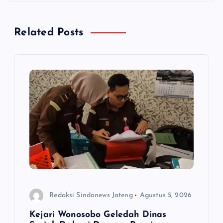
g
a
Related Posts
s
i
p
o
s
Redaksi Sindonews Jateng
Agustus 5, 2026
Kejari Wonosobo Geledah Dinas