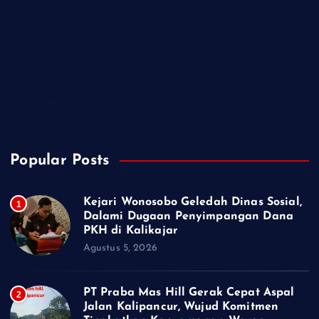
Demokrat Purbalingga Libatkan 130 Peserta dalam Gerakan
Langit Biru Indonesia Asri di Desa Brobot
IWO Indonesia Akan Minta Klarifikasi Hotman Paris Terkait
Pernyataan yang Dinilai Singgung Profesi Wartawan
TMMD Sengkuyung Tahap III 2026 Resmi Dibuka di Cilacap,
Wagub Jateng: Kemajuan Negeri Dimulai dari Desa
Popular Posts
Kejari Wonosobo Geledah Dinas Sosial,
1
Dalami Dugaan Penyimpangan Dana
PKH di Kalikajar
Agustus 5, 2026
PT Praba Mas Hill Gerak Cepat Aspal
2
Jalan Kalipancur, Wujud Komitmen