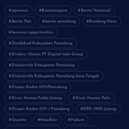
apresiasi
Banjarnegara
Berita Nasional
Berita Pati
berita pemalang
Breaking News
business opportunities
Dindikbud Kabupaten Pemalang
Direktur Utama PT Digital Indo Group
Diskominfo Kabupaten Pemalang
Diskominfo Kabupaten Pemalang Jawa Tengah
Dispen Kodim 0711/Pemalang
Divisi Humas Polda Jateng
Divisi Humas Polri.
Divpen Kodim 0711 / Pemalang
DPD IWOI Jateng
Giyanto
Headline
Hukum