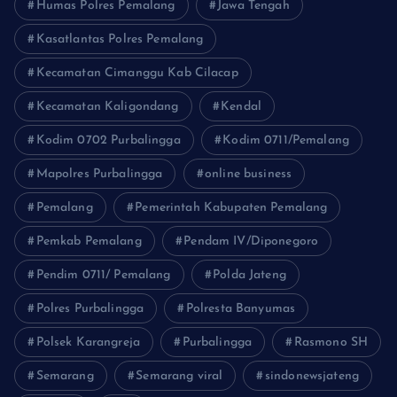
Humas Polres Pemalang
Jawa Tengah
Kasatlantas Polres Pemalang
Kecamatan Cimanggu Kab Cilacap
Kecamatan Kaligondang
Kendal
Kodim 0702 Purbalingga
Kodim 0711/Pemalang
Mapolres Purbalingga
online business
Pemalang
Pemerintah Kabupaten Pemalang
Pemkab Pemalang
Pendam IV/Diponegoro
Pendim 0711/ Pemalang
Polda Jateng
Polres Purbalingga
Polresta Banyumas
Polsek Karangreja
Purbalingga
Rasmono SH
Semarang
Semarang viral
sindonewsjateng