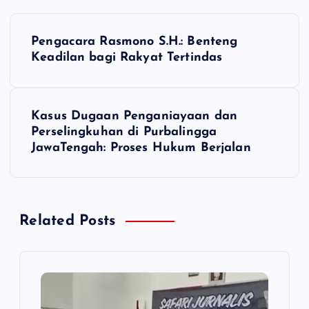
N
Pengacara Rasmono S.H.: Benteng
a
Keadilan bagi Rakyat Tertindas
v
Kasus Dugaan Penganiayaan dan
i
Perselingkuhan di Purbalingga
JawaTengah: Proses Hukum Berjalan
g
a
Related Posts
s
i
p