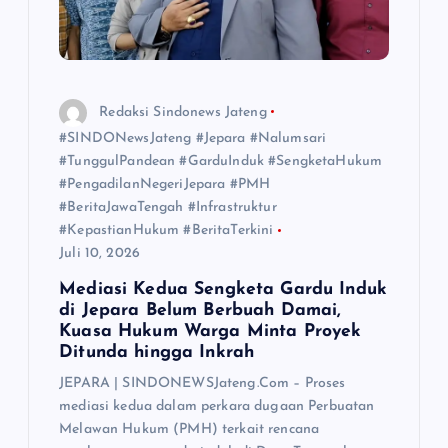
Redaksi Sindonews Jateng
#SINDONewsJateng #Jepara #Nalumsari
#TunggulPandean #GarduInduk #SengketaHukum
#PengadilanNegeriJepara #PMH
#BeritaJawaTengah #Infrastruktur
#KepastianHukum #BeritaTerkini
Juli 10, 2026
Mediasi Kedua Sengketa Gardu Induk
di Jepara Belum Berbuah Damai,
Kuasa Hukum Warga Minta Proyek
Ditunda hingga Inkrah
JEPARA | SINDONEWSJateng.Com – Proses
mediasi kedua dalam perkara dugaan Perbuatan
Melawan Hukum (PMH) terkait rencana