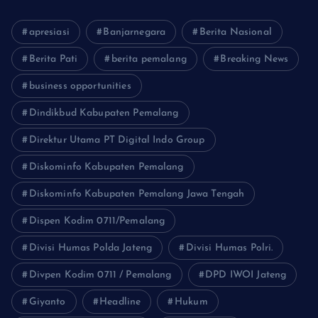
apresiasi
Banjarnegara
Berita Nasional
Berita Pati
berita pemalang
Breaking News
business opportunities
Dindikbud Kabupaten Pemalang
Direktur Utama PT Digital Indo Group
Diskominfo Kabupaten Pemalang
Diskominfo Kabupaten Pemalang Jawa Tengah
Dispen Kodim 0711/Pemalang
Divisi Humas Polda Jateng
Divisi Humas Polri.
Divpen Kodim 0711 / Pemalang
DPD IWOI Jateng
Giyanto
Headline
Hukum