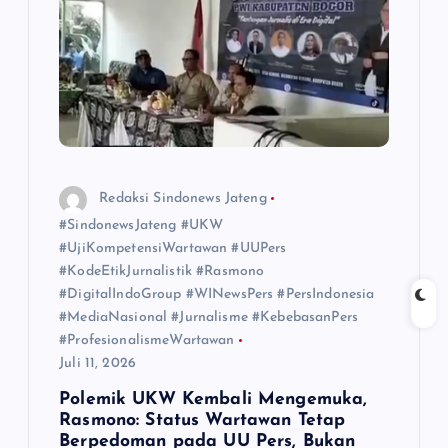
o
s
Redaksi Sindonews Jateng
#SindonewsJateng #UKW
#UjiKompetensiWartawan #UUPers
#KodeEtikJurnalistik #Rasmono
#DigitalIndoGroup #WINewsPers #PersIndonesia
#MediaNasional #Jurnalisme #KebebasanPers
#ProfesionalismeWartawan
Juli 11, 2026
Polemik UKW Kembali Mengemuka,
Rasmono: Status Wartawan Tetap
Berpedoman pada UU Pers, Bukan