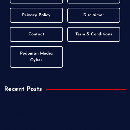
Privacy Policy
Disclaimer
Contact
Term & Conditions
Pedoman Media
Cyber
Recent Posts
Kejari Wonosobo Geledah Dinas Sosial, Dalami Dugaan
Penyimpangan Dana PKH di Kalikajar
PT Praba Mas Hill Gerak Cepat Aspal Jalan Kalipancur,
Wujud Komitmen Tingkatkan Kenyamanan Warga