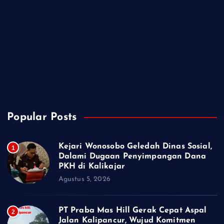
Demokrat Purbalingga Libatkan 130 Peserta dalam Gerakan
Langit Biru Indonesia Asri di Desa Brobot
IWO Indonesia Akan Minta Klarifikasi Hotman Paris Terkait
Pernyataan yang Dinilai Singgung Profesi Wartawan
TMMD Sengkuyung Tahap III 2026 Resmi Dibuka di Cilacap,
Wagub Jateng: Kemajuan Negeri Dimulai dari Desa
Popular Posts
Kejari Wonosobo Geledah Dinas Sosial,
1
Dalami Dugaan Penyimpangan Dana
PKH di Kalikajar
Agustus 5, 2026
PT Praba Mas Hill Gerak Cepat Aspal
2
Jalan Kalipancur, Wujud Komitmen