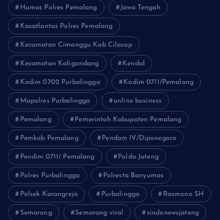
Humas Polres Pemalang
Jawa Tengah
Kasatlantas Polres Pemalang
Kecamatan Cimanggu Kab Cilacap
Kecamatan Kaligondang
Kendal
Kodim 0702 Purbalingga
Kodim 0711/Pemalang
Mapolres Purbalingga
online business
Pemalang
Pemerintah Kabupaten Pemalang
Pemkab Pemalang
Pendam IV/Diponegoro
Pendim 0711/ Pemalang
Polda Jateng
Polres Purbalingga
Polresta Banyumas
Polsek Karangreja
Purbalingga
Rasmono SH
Semarang
Semarang viral
sindonewsjateng