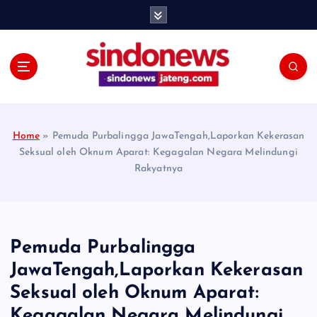
S
k
i
p
t
o
c
o
Home
»
Pemuda Purbalingga JawaTengah,Laporkan Kekerasan
n
Seksual oleh Oknum Aparat: Kegagalan Negara Melindungi
t
Rakyatnya
e
n
t
Pemuda Purbalingga
JawaTengah,Laporkan Kekerasan
Seksual oleh Oknum Aparat:
Kegagalan Negara Melindungi