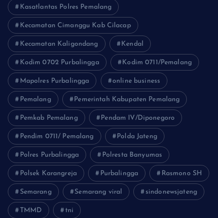
Kasatlantas Polres Pemalang
Kecamatan Cimanggu Kab Cilacap
Kecamatan Kaligondang
Kendal
Kodim 0702 Purbalingga
Kodim 0711/Pemalang
Mapolres Purbalingga
online business
Pemalang
Pemerintah Kabupaten Pemalang
Pemkab Pemalang
Pendam IV/Diponegoro
Pendim 0711/ Pemalang
Polda Jateng
Polres Purbalingga
Polresta Banyumas
Polsek Karangreja
Purbalingga
Rasmono SH
Semarang
Semarang viral
sindonewsjateng
TMMD
tni