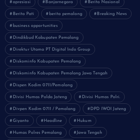
apresiasi
Banjarnegara
Berita Nasional
Berita Pati
berita pemalang
Breaking News
business opportunities
Dindikbud Kabupaten Pemalang
Direktur Utama PT Digital Indo Group
Diskominfo Kabupaten Pemalang
Diskominfo Kabupaten Pemalang Jawa Tengah
Dispen Kodim 0711/Pemalang
Divisi Humas Polda Jateng
Divisi Humas Polri.
Divpen Kodim 0711 / Pemalang
DPD IWOI Jateng
Giyanto
Headline
Hukum
Humas Polres Pemalang
Jawa Tengah