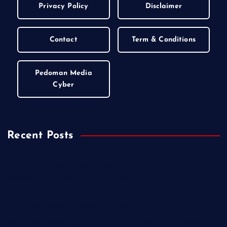
Privacy Policy
Disclaimer
Contact
Term & Conditions
Pedoman Media
Cyber
Recent Posts
Kejari Wonosobo Geledah Dinas Sosial, Dalami Dugaan
Penyimpangan Dana PKH di Kalikajar
PT Praba Mas Hill Gerak Cepat Aspal Jalan Kalipancur,
Wujud Komitmen Tingkatkan Kenyamanan Warga
Demokrat Purbalingga Libatkan 130 Peserta dalam Gerakan