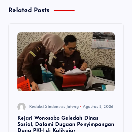
s
Related Posts
i
p
o
s
Redaksi Sindonews Jateng
Agustus 5, 2026
Kejari Wonosobo Geledah Dinas
Sosial, Dalami Dugaan Penyimpangan
Dana PKH di Kalikajar