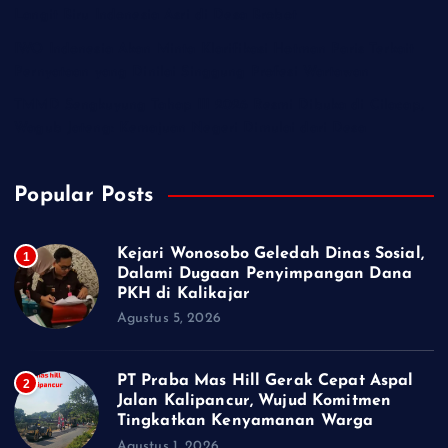
Langit Biru Indonesia Asri di Desa Brobot
IWO Indonesia Akan Minta Klarifikasi Hotman Paris Terkait
Pernyataan yang Dinilai Singgung Profesi Wartawan
TMMD Sengkuyung Tahap III 2026 Resmi Dibuka di Cilacap,
Wagub Jateng: Kemajuan Negeri Dimulai dari Desa
Popular Posts
Kejari Wonosobo Geledah Dinas Sosial,
1
Dalami Dugaan Penyimpangan Dana
PKH di Kalikajar
Agustus 5, 2026
PT Praba Mas Hill Gerak Cepat Aspal
2
Jalan Kalipancur, Wujud Komitmen
Tingkatkan Kenyamanan Warga
Agustus 1, 2026