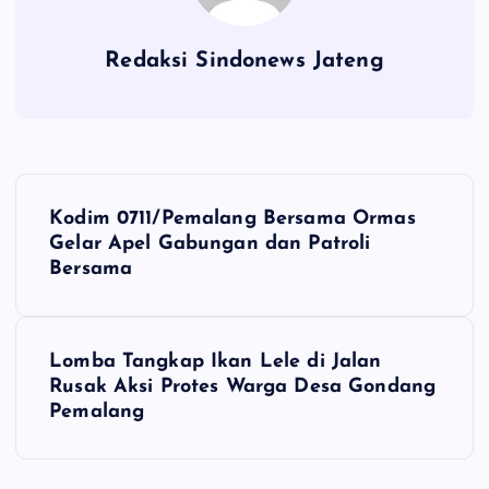
Redaksi Sindonews Jateng
N
Kodim 0711/Pemalang Bersama Ormas
a
Gelar Apel Gabungan dan Patroli
Bersama
v
i
Lomba Tangkap Ikan Lele di Jalan
Rusak Aksi Protes Warga Desa Gondang
g
Pemalang
a