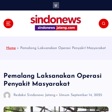
S
k
i
p
t
o
c
o
Home
»
Pemalang Laksanakan Operasi Penyakit Masyarakat
n
t
e
n
t
Pemalang Laksanakan Operasi
Penyakit Masyarakat
Redaksi Sindonews Jateng
Umum
September 14, 2025