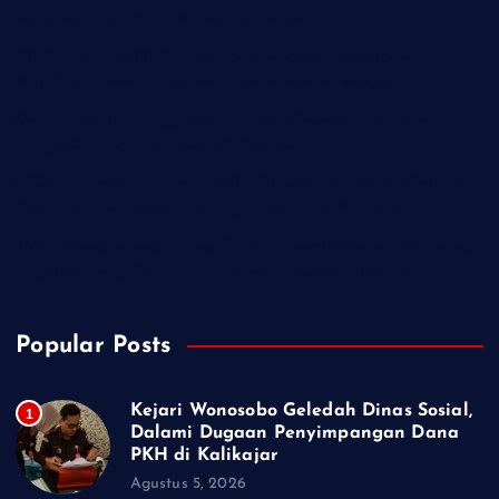
Penyimpangan Dana PKH di Kalikajar
PT Praba Mas Hill Gerak Cepat Aspal Jalan Kalipancur,
Wujud Komitmen Tingkatkan Kenyamanan Warga
Demokrat Purbalingga Libatkan 130 Peserta dalam Gerakan
Langit Biru Indonesia Asri di Desa Brobot
IWO Indonesia Akan Minta Klarifikasi Hotman Paris Terkait
Pernyataan yang Dinilai Singgung Profesi Wartawan
TMMD Sengkuyung Tahap III 2026 Resmi Dibuka di Cilacap,
Wagub Jateng: Kemajuan Negeri Dimulai dari Desa
Popular Posts
Kejari Wonosobo Geledah Dinas Sosial,
1
Dalami Dugaan Penyimpangan Dana
PKH di Kalikajar
Agustus 5, 2026