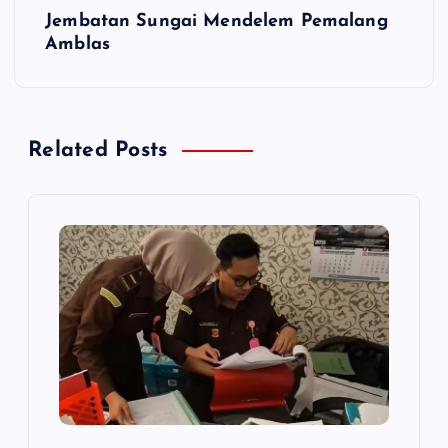
i
Jembatan Sungai Mendelem Pemalang
Amblas
g
a
Related Posts
s
i
p
o
s