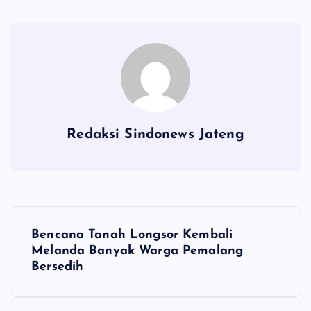
Redaksi Sindonews Jateng
N
Bencana Tanah Longsor Kembali
a
Melanda Banyak Warga Pemalang
Bersedih
v