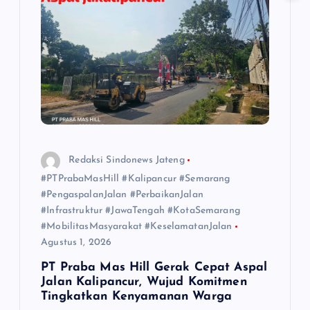
Redaksi Sindonews Jateng
#PTPrabaMasHill #Kalipancur #Semarang
#PengaspalanJalan #PerbaikanJalan
#Infrastruktur #JawaTengah #KotaSemarang
#MobilitasMasyarakat #KeselamatanJalan
Agustus 1, 2026
PT Praba Mas Hill Gerak Cepat Aspal
Jalan Kalipancur, Wujud Komitmen
Tingkatkan Kenyamanan Warga