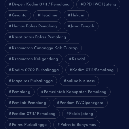
Divpen Kodim 0711 / Pemalang
DPD IWOI Jateng
Giyanto
Headline
Hukum
Humas Polres Pemalang
Jawa Tengah
Kasatlantas Polres Pemalang
Kecamatan Cimanggu Kab Cilacap
Kecamatan Kaligondang
Kendal
Kodim 0702 Purbalingga
Kodim 0711/Pemalang
Mapolres Purbalingga
online business
Pemalang
Pemerintah Kabupaten Pemalang
Pemkab Pemalang
Pendam IV/Diponegoro
Pendim 0711/ Pemalang
Polda Jateng
Polres Purbalingga
Polresta Banyumas