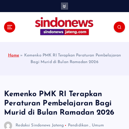
S
k
i
p
t
o
c
o
Home
»
Kemenko PMK RI Terapkan Peraturan Pembelajaran
n
Bagi Murid di Bulan Ramadan 2026
t
e
n
t
Kemenko PMK RI Terapkan
Peraturan Pembelajaran Bagi
Murid di Bulan Ramadan 2026
Redaksi Sindonews Jateng
Pendidikan
,
Umum