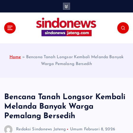
S
k
i
p
t
o
c
o
Home
»
Bencana Tanah Longsor Kembali Melanda Banyak
n
Warga Pemalang Bersedih
t
e
n
t
Bencana Tanah Longsor Kembali
Melanda Banyak Warga
Pemalang Bersedih
Redaksi Sindonews Jateng
Umum
Februari 8, 2026