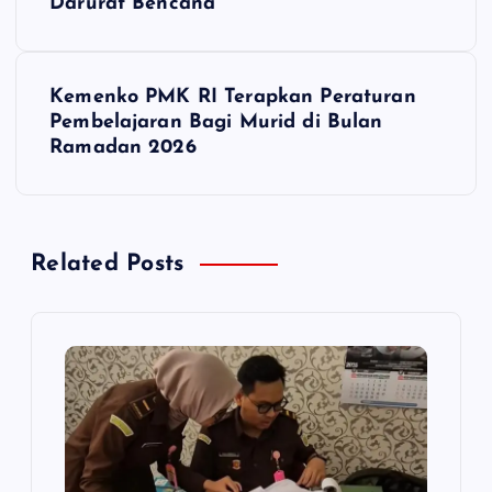
Darurat Bencana”
v
i
Kemenko PMK RI Terapkan Peraturan
Pembelajaran Bagi Murid di Bulan
g
Ramadan 2026
a
s
Related Posts
i
p
o
s