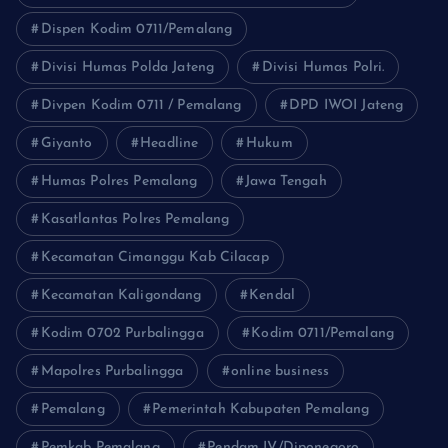
Dispen Kodim 0711/Pemalang
Divisi Humas Polda Jateng
Divisi Humas Polri.
Divpen Kodim 0711 / Pemalang
DPD IWOI Jateng
Giyanto
Headline
Hukum
Humas Polres Pemalang
Jawa Tengah
Kasatlantas Polres Pemalang
Kecamatan Cimanggu Kab Cilacap
Kecamatan Kaligondang
Kendal
Kodim 0702 Purbalingga
Kodim 0711/Pemalang
Mapolres Purbalingga
online business
Pemalang
Pemerintah Kabupaten Pemalang
Pemkab Pemalang
Pendam IV/Diponegoro