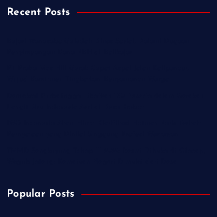
Recent Posts
Kejari Wonosobo Geledah Dinas Sosial, Dalami Dugaan
Penyimpangan Dana PKH di Kalikajar
PT Praba Mas Hill Gerak Cepat Aspal Jalan Kalipancur,
Wujud Komitmen Tingkatkan Kenyamanan Warga
Demokrat Purbalingga Libatkan 130 Peserta dalam Gerakan
Langit Biru Indonesia Asri di Desa Brobot
IWO Indonesia Akan Minta Klarifikasi Hotman Paris Terkait
Pernyataan yang Dinilai Singgung Profesi Wartawan
TMMD Sengkuyung Tahap III 2026 Resmi Dibuka di Cilacap,
Wagub Jateng: Kemajuan Negeri Dimulai dari Desa
Popular Posts