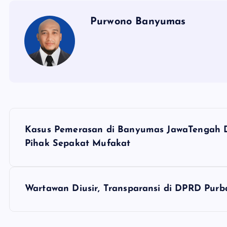
Purwono Banyumas
N
Kasus Pemerasan di Banyumas JawaTengah D
a
Pihak Sepakat Mufakat
v
Wartawan Diusir, Transparansi di DPRD Pur
i