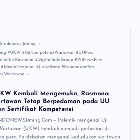
 Sindonews Jateng
teng #UKW #UjiKompetensiWartawan #UUPers
alistik #Rasmono #DigitalIndoGroup #WINewsPers
a #MediaNasional #Jurnalisme #KebebasanPers
smeWartawan
UKW Kembali Mengemuka, Rasmono:
artawan Tetap Berpedoman pada UU
an Sertifikat Kompetensi
DONEWSJateng.Com – Polemik mengenai Uji
Wartawan (UKW) kembali menjadi perhatian di
san pers. Perdebatan mengenai kedudukan wartawan