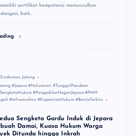
emiliki sertifikat kompetensi memunculkan
dangan, baik…
eading
 Sindonews Jateng
teng #Jepara #Nalumsari #TunggulPandean
#SengketaHukum #PengadilanNegeriJepara #PMH
gah #Infrastruktur #KepastianHukum #BeritaTerkini
edua Sengketa Gardu Induk di Jepara
rbuah Damai, Kuasa Hukum Warga
yek Ditunda hingga Inkrah