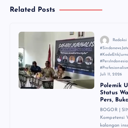
g
Related Posts
a
s
Redaksi
i
#SindonewsJa
#KodeEtikJurn
#PersIndonesi
p
#Profesionali
Juli 11, 2026
o
Polemik 
Status W
s
Pers, Buk
BOGOR | SIN
Kompetensi 
kalangan in