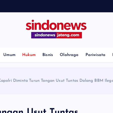
H
i
l
l
Umum
Hukum
Bisnis
Olahraga
Pariwisata
Kapolri Diminta Turun Tangan Usut Tuntas Dalang BBM Ilega
angan Usut Tuntas