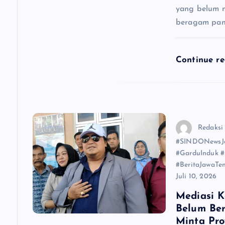
yang belum m
beragam pan
Continue r
Redaksi
#SINDONewsJa
#GarduInduk 
#BeritaJawaTen
Juli 10, 2026
Mediasi K
Belum Be
Minta Pro