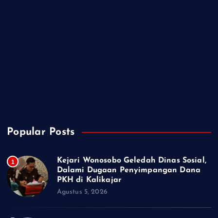
PT Praba Mas Hill Gerak Cepat Aspal Jalan Kalipancur,
Wujud Komitmen Tingkatkan Kenyamanan Warga
Demokrat Purbalingga Libatkan 130 Peserta dalam Gerakan
Langit Biru Indonesia Asri di Desa Brobot
IWO Indonesia Akan Minta Klarifikasi Hotman Paris Terkait
Pernyataan yang Dinilai Singgung Profesi Wartawan
TMMD Sengkuyung Tahap III 2026 Resmi Dibuka di Cilacap,
Wagub Jateng: Kemajuan Negeri Dimulai dari Desa
Popular Posts
Kejari Wonosobo Geledah Dinas Sosial,
1
Dalami Dugaan Penyimpangan Dana
PKH di Kalikajar
Agustus 5, 2026