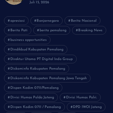
Juli 15, 2026
apresiasi
Banjarnegara
Berita Nasional
Berita Pati
berita pemalang
Breaking News
business opportunities
Dindikbud Kabupaten Pemalang
Direktur Utama PT Digital Indo Group
Diskominfo Kabupaten Pemalang
Diskominfo Kabupaten Pemalang Jawa Tengah
Dispen Kodim 0711/Pemalang
Divisi Humas Polda Jateng
Divisi Humas Polri.
Divpen Kodim 0711 / Pemalang
DPD IWOI Jateng