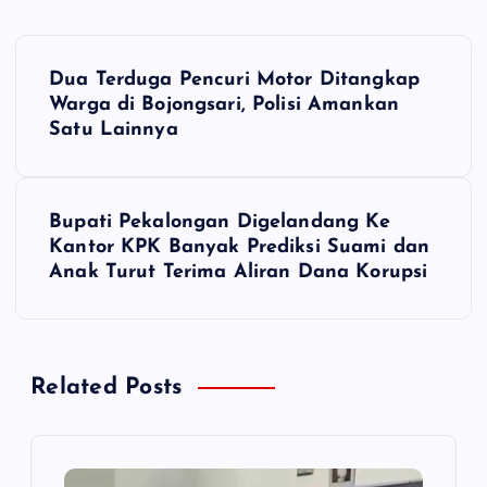
N
Dua Terduga Pencuri Motor Ditangkap
a
Warga di Bojongsari, Polisi Amankan
Satu Lainnya
v
i
Bupati Pekalongan Digelandang Ke
Kantor KPK Banyak Prediksi Suami dan
g
Anak Turut Terima Aliran Dana Korupsi
a
s
Related Posts
i
p