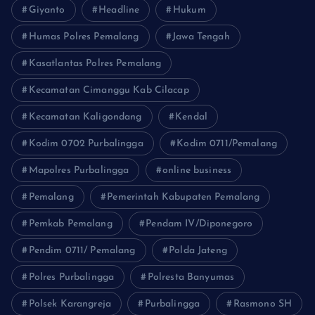
Giyanto
Headline
Hukum
Humas Polres Pemalang
Jawa Tengah
Kasatlantas Polres Pemalang
Kecamatan Cimanggu Kab Cilacap
Kecamatan Kaligondang
Kendal
Kodim 0702 Purbalingga
Kodim 0711/Pemalang
Mapolres Purbalingga
online business
Pemalang
Pemerintah Kabupaten Pemalang
Pemkab Pemalang
Pendam IV/Diponegoro
Pendim 0711/ Pemalang
Polda Jateng
Polres Purbalingga
Polresta Banyumas
Polsek Karangreja
Purbalingga
Rasmono SH