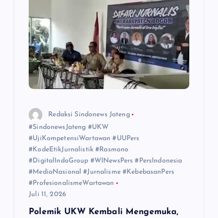
o
s
Redaksi Sindonews Jateng
#SindonewsJateng #UKW
#UjiKompetensiWartawan #UUPers
#KodeEtikJurnalistik #Rasmono
#DigitalIndoGroup #WINewsPers #PersIndonesia
#MediaNasional #Jurnalisme #KebebasanPers
#ProfesionalismeWartawan
Juli 11, 2026
Polemik UKW Kembali Mengemuka,