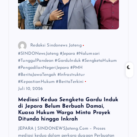
Redaksi Sindonews Jateng
#SINDONewsJateng #Jepara #Nalumsari
#TunggulPandean #GarduInduk #SengketaHukum
#PengadilanNegeriJepara #PMH
#BeritaJawaTengah #Infrastruktur
#KepastianHukum #BeritaTerkini
Juli 10, 2026
Mediasi Kedua Sengketa Gardu Induk
di Jepara Belum Berbuah Damai,
Kuasa Hukum Warga Minta Proyek
Ditunda hingga Inkrah
JEPARA | SINDONEWSJateng.Com – Proses
mediasi kedua dalam perkara dugaan Perbuatan