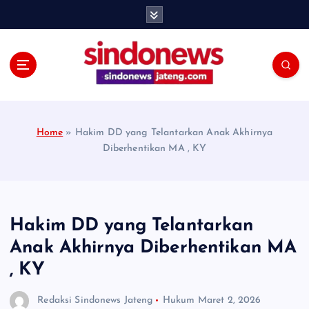
S
k
i
p
t
o
c
o
Home
»
Hakim DD yang Telantarkan Anak Akhirnya
n
Diberhentikan MA , KY
t
e
n
t
Hakim DD yang Telantarkan
Anak Akhirnya Diberhentikan MA
, KY
Redaksi Sindonews Jateng
Hukum
Maret 2, 2026