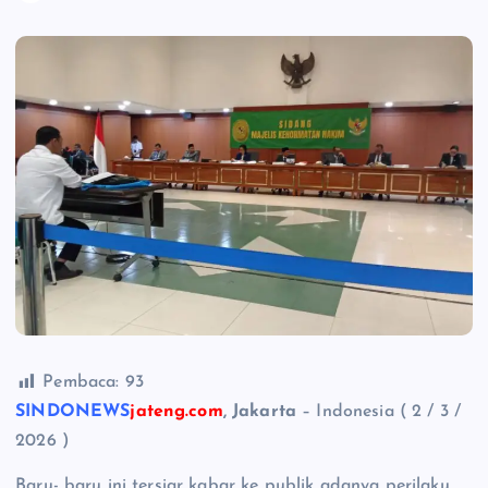
Pembaca:
93
SINDONEWS
jateng.com
, Jakarta
– Indonesia ( 2 / 3 /
2026 )
Baru- baru ini tersiar kabar ke publik adanya perilaku