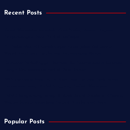
Recent Posts
Kejari Wonosobo Geledah Dinas Sosial, Dalami Dugaan
Penyimpangan Dana PKH di Kalikajar
PT Praba Mas Hill Gerak Cepat Aspal Jalan Kalipancur,
Wujud Komitmen Tingkatkan Kenyamanan Warga
Demokrat Purbalingga Libatkan 130 Peserta dalam Gerakan
Langit Biru Indonesia Asri di Desa Brobot
IWO Indonesia Akan Minta Klarifikasi Hotman Paris Terkait
Pernyataan yang Dinilai Singgung Profesi Wartawan
TMMD Sengkuyung Tahap III 2026 Resmi Dibuka di Cilacap,
Wagub Jateng: Kemajuan Negeri Dimulai dari Desa
Popular Posts