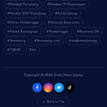
Pemkab Pemalang
Pendam IV/Diponegoro
Pendim 0711/ Pemalang
Polda Jateng
Polres Purbalingga
Polresta Banyumas
Polsek Karangreja
Purbalingga
Rasmono SH
Semarang
Semarang viral
sindonewsjateng
TMMD
tni
Copyright © 2026 Sindo News Jateng
Back to Top