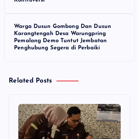
Kontroversi
v
i
Warga Dusun Gombong Dan Dusun
Karangtengah Desa Warungpring
g
Pemalang Demo Tuntut Jembatan
Penghubung Segera di Perbaiki
a
s
Related Posts
i
p
o
s