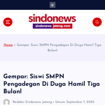
S
k
i
p
t
o
c
o
Home
»
Gempar: Siswi SMPN Pengadegan Di Duga Hamil Tiga
n
Bulanl
t
e
n
t
Gempar: Siswi SMPN
Pengadegan Di Duga Hamil Tiga
Bulanl
Redaksi Sindonews Jateng
Umum
September 7, 2025