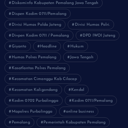
Diskominfo Kabupaten Pemalang Jawa Tengah
Dispen Kodim 0711/Pemalang
Divisi Humas Polda Jateng
Divisi Humas Polri.
Divpen Kodim 0711 / Pemalang
DPD IWOI Jateng
Giyanto
Headline
Hukum
Humas Polres Pemalang
Jawa Tengah
Kasatlantas Polres Pemalang
Kecamatan Cimanggu Kab Cilacap
Kecamatan Kaligondang
Kendal
Kodim 0702 Purbalingga
Kodim 0711/Pemalang
Mapolres Purbalingga
online business
Pemalang
Pemerintah Kabupaten Pemalang