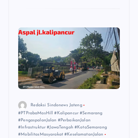
Redaksi Sindonews Jateng
#PTPrabaMasHill #Kalipancur #Semarang
#PengaspalanJalan #PerbaikanJalan
#Infrastruktur #JawaTengah #KotaSemarang
#MobilitasMasyarakat #KeselamatanJalan