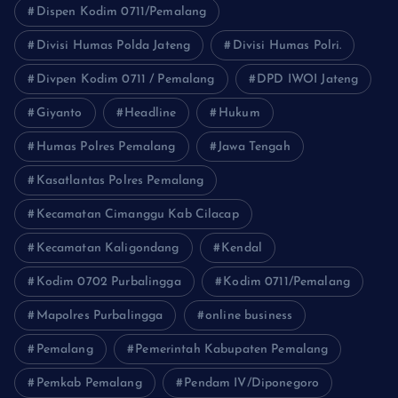
Dispen Kodim 0711/Pemalang
Divisi Humas Polda Jateng
Divisi Humas Polri.
Divpen Kodim 0711 / Pemalang
DPD IWOI Jateng
Giyanto
Headline
Hukum
Humas Polres Pemalang
Jawa Tengah
Kasatlantas Polres Pemalang
Kecamatan Cimanggu Kab Cilacap
Kecamatan Kaligondang
Kendal
Kodim 0702 Purbalingga
Kodim 0711/Pemalang
Mapolres Purbalingga
online business
Pemalang
Pemerintah Kabupaten Pemalang
Pemkab Pemalang
Pendam IV/Diponegoro