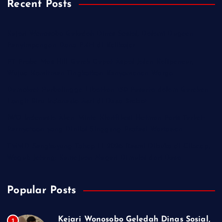
Recent Posts
Kejari Wonosobo Geledah Dinas Sosial, Dalami Dugaan
Penyimpangan Dana PKH di Kalikajar
PT Praba Mas Hill Gerak Cepat Aspal Jalan Kalipancur,
Wujud Komitmen Tingkatkan Kenyamanan Warga
Demokrat Purbalingga Libatkan 130 Peserta dalam Gerakan
Langit Biru Indonesia Asri di Desa Brobot
IWO Indonesia Akan Minta Klarifikasi Hotman Paris Terkait
Pernyataan yang Dinilai Singgung Profesi Wartawan
TMMD Sengkuyung Tahap III 2026 Resmi Dibuka di Cilacap,
Wagub Jateng: Kemajuan Negeri Dimulai dari Desa
Popular Posts
Kejari Wonosobo Geledah Dinas Sosial,
1