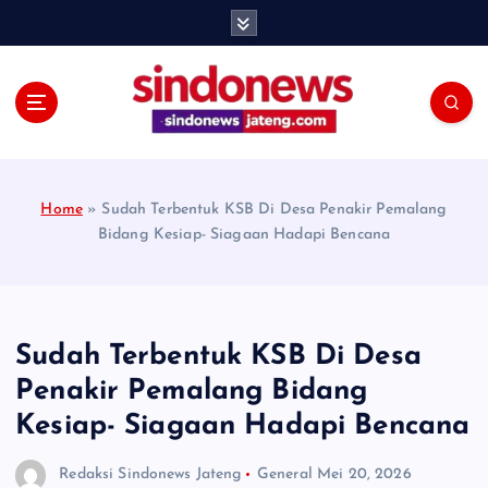
S
k
i
p
t
o
c
o
Home
»
Sudah Terbentuk KSB Di Desa Penakir Pemalang
n
Bidang Kesiap- Siagaan Hadapi Bencana
t
e
n
t
Sudah Terbentuk KSB Di Desa
Penakir Pemalang Bidang
Kesiap- Siagaan Hadapi Bencana
Redaksi Sindonews Jateng
General
Mei 20, 2026