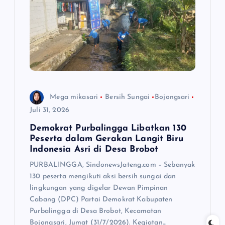
s
Mega mikasari
Bersih Sungai
Bojongsari
Juli 31, 2026
Demokrat Purbalingga Libatkan 130
Peserta dalam Gerakan Langit Biru
Indonesia Asri di Desa Brobot
PURBALINGGA, SindonewsJateng.com – Sebanyak
130 peserta mengikuti aksi bersih sungai dan
lingkungan yang digelar Dewan Pimpinan
Cabang (DPC) Partai Demokrat Kabupaten
Purbalingga di Desa Brobot, Kecamatan
Bojongsari, Jumat (31/7/2026). Kegiatan…