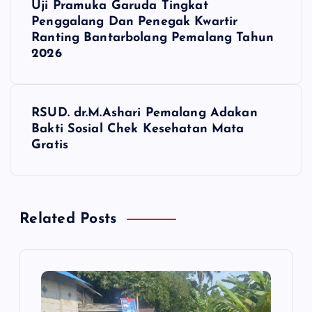
Uji Pramuka Garuda Tingkat
a
Penggalang Dan Penegak Kwartir
Ranting Bantarbolang Pemalang Tahun
v
2026
i
RSUD. dr.M.Ashari Pemalang Adakan
g
Bakti Sosial Chek Kesehatan Mata
Gratis
a
s
Related Posts
i
p
o