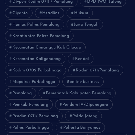
Divpen Kodim 0711 / Pemalang
DPD IWOI Jateng
Giyanto
Headline
Hukum
Humas Polres Pemalang
Jawa Tengah
Kasatlantas Polres Pemalang
Kecamatan Cimanggu Kab Cilacap
Kecamatan Kaligondang
Kendal
Kodim 0702 Purbalingga
Kodim 0711/Pemalang
Mapolres Purbalingga
online business
Pemalang
Pemerintah Kabupaten Pemalang
Pemkab Pemalang
Pendam IV/Diponegoro
Pendim 0711/ Pemalang
Polda Jateng
Polres Purbalingga
Polresta Banyumas