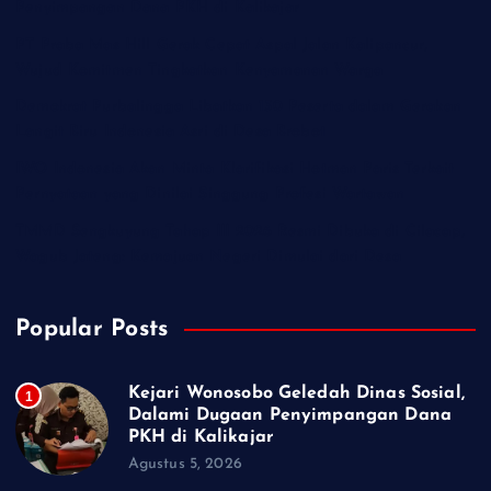
Penyimpangan Dana PKH di Kalikajar
PT Praba Mas Hill Gerak Cepat Aspal Jalan Kalipancur,
Wujud Komitmen Tingkatkan Kenyamanan Warga
Demokrat Purbalingga Libatkan 130 Peserta dalam Gerakan
Langit Biru Indonesia Asri di Desa Brobot
IWO Indonesia Akan Minta Klarifikasi Hotman Paris Terkait
Pernyataan yang Dinilai Singgung Profesi Wartawan
TMMD Sengkuyung Tahap III 2026 Resmi Dibuka di Cilacap,
Wagub Jateng: Kemajuan Negeri Dimulai dari Desa
Popular Posts
Kejari Wonosobo Geledah Dinas Sosial,
1
Dalami Dugaan Penyimpangan Dana
PKH di Kalikajar
Agustus 5, 2026