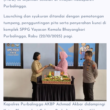
Purbalingga.
Launching dan syukuran ditandai dengan pemotongan
tumpeng, pengguntingan pita serta penyerahan kunci di
komplek SPPG Yayasan Kemala Bhayangkari
Purbalingga, Rabu (22/10/2025) pagi.
Kapolres Purbalingga AKBP Achmad Akbar didampingi