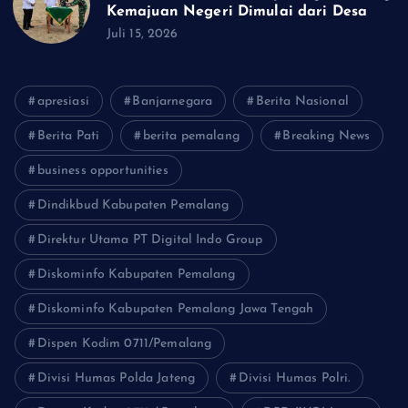
Kemajuan Negeri Dimulai dari Desa
Juli 15, 2026
apresiasi
Banjarnegara
Berita Nasional
Berita Pati
berita pemalang
Breaking News
business opportunities
Dindikbud Kabupaten Pemalang
Direktur Utama PT Digital Indo Group
Diskominfo Kabupaten Pemalang
Diskominfo Kabupaten Pemalang Jawa Tengah
Dispen Kodim 0711/Pemalang
Divisi Humas Polda Jateng
Divisi Humas Polri.