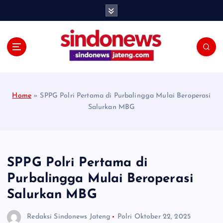
S
k
i
p
t
o
c
o
Home
»
SPPG Polri Pertama di Purbalingga Mulai Beroperasi
n
Salurkan MBG
t
e
n
t
SPPG Polri Pertama di
Purbalingga Mulai Beroperasi
Salurkan MBG
Redaksi Sindonews Jateng
Polri
Oktober 22, 2025