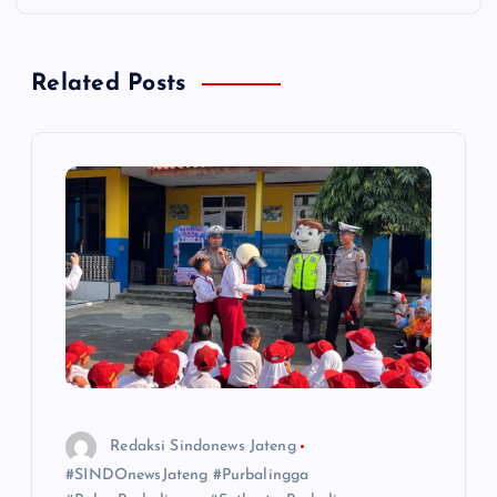
v
i
Related Posts
g
a
s
i
p
o
s
Redaksi Sindonews Jateng
#SINDOnewsJateng #Purbalingga