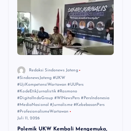
Redaksi Sindonews Jateng
#SindonewsJateng #UKW
#UjiKompetensiWartawan #UUPers
#KodeEtikJurnalistik #Rasmono
#DigitalIndoGroup #WINewsPers #PersIndonesia
#MediaNasional #Jurnalisme #KebebasanPers
#ProfesionalismeWartawan
Juli 11, 2026
Polemik UKW Kembali Mengemuka,