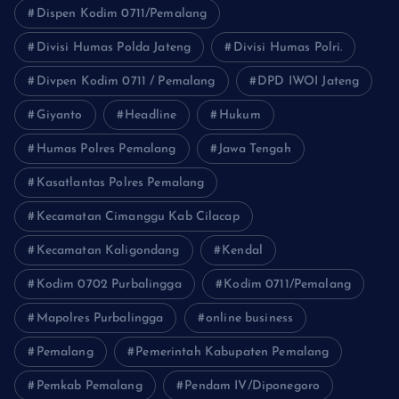
Dispen Kodim 0711/Pemalang
Divisi Humas Polda Jateng
Divisi Humas Polri.
Divpen Kodim 0711 / Pemalang
DPD IWOI Jateng
Giyanto
Headline
Hukum
Humas Polres Pemalang
Jawa Tengah
Kasatlantas Polres Pemalang
Kecamatan Cimanggu Kab Cilacap
Kecamatan Kaligondang
Kendal
Kodim 0702 Purbalingga
Kodim 0711/Pemalang
Mapolres Purbalingga
online business
Pemalang
Pemerintah Kabupaten Pemalang
Pemkab Pemalang
Pendam IV/Diponegoro