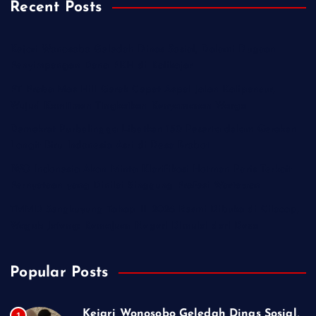
Recent Posts
Kejari Wonosobo Geledah Dinas Sosial, Dalami Dugaan
Penyimpangan Dana PKH di Kalikajar
PT Praba Mas Hill Gerak Cepat Aspal Jalan Kalipancur,
Wujud Komitmen Tingkatkan Kenyamanan Warga
Demokrat Purbalingga Libatkan 130 Peserta dalam Gerakan
Langit Biru Indonesia Asri di Desa Brobot
IWO Indonesia Akan Minta Klarifikasi Hotman Paris Terkait
Pernyataan yang Dinilai Singgung Profesi Wartawan
TMMD Sengkuyung Tahap III 2026 Resmi Dibuka di Cilacap,
Wagub Jateng: Kemajuan Negeri Dimulai dari Desa
Popular Posts
Kejari Wonosobo Geledah Dinas Sosial,
1