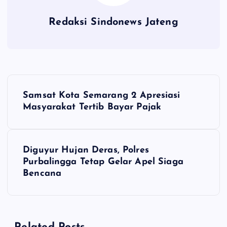
Redaksi Sindonews Jateng
N
Samsat Kota Semarang 2 Apresiasi
a
Masyarakat Tertib Bayar Pajak
v
Diguyur Hujan Deras, Polres
i
Purbalingga Tetap Gelar Apel Siaga
Bencana
g
a