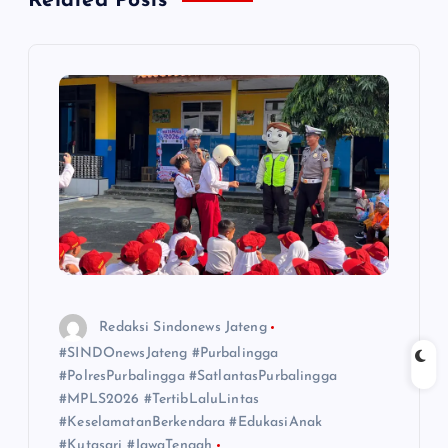
Related Posts
s
i
p
o
s
Redaksi Sindonews Jateng
#SINDOnewsJateng #Purbalingga
#PolresPurbalingga #SatlantasPurbalingga
#MPLS2026 #TertibLaluLintas
#KeselamatanBerkendara #EdukasiAnak
#Kutasari #JawaTengah