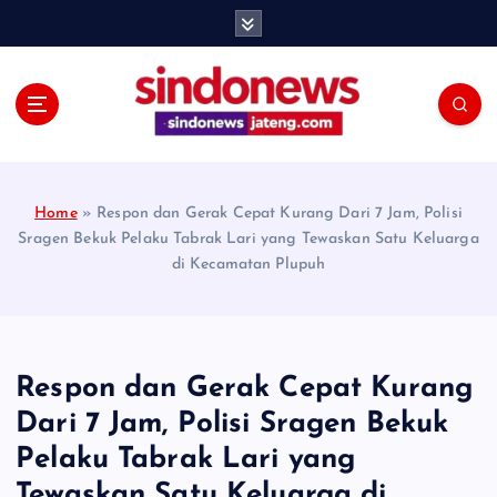
S
k
i
p
t
o
c
o
Home
»
Respon dan Gerak Cepat Kurang Dari 7 Jam, Polisi
n
Sragen Bekuk Pelaku Tabrak Lari yang Tewaskan Satu Keluarga
t
di Kecamatan Plupuh
e
n
t
Respon dan Gerak Cepat Kurang
Dari 7 Jam, Polisi Sragen Bekuk
Pelaku Tabrak Lari yang
Tewaskan Satu Keluarga di