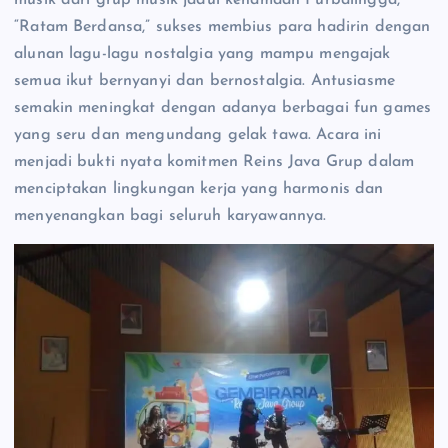
“Ratam Berdansa,” sukses membius para hadirin dengan
alunan lagu-lagu nostalgia yang mampu mengajak
semua ikut bernyanyi dan bernostalgia. Antusiasme
semakin meningkat dengan adanya berbagai fun games
yang seru dan mengundang gelak tawa. Acara ini
menjadi bukti nyata komitmen Reins Java Grup dalam
menciptakan lingkungan kerja yang harmonis dan
menyenangkan bagi seluruh karyawannya.