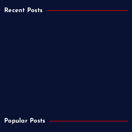
Recent Posts
Kejari Wonosobo Geledah Dinas Sosial, Dalami Dugaan
Penyimpangan Dana PKH di Kalikajar
PT Praba Mas Hill Gerak Cepat Aspal Jalan Kalipancur,
Wujud Komitmen Tingkatkan Kenyamanan Warga
Demokrat Purbalingga Libatkan 130 Peserta dalam Gerakan
Langit Biru Indonesia Asri di Desa Brobot
IWO Indonesia Akan Minta Klarifikasi Hotman Paris Terkait
Pernyataan yang Dinilai Singgung Profesi Wartawan
TMMD Sengkuyung Tahap III 2026 Resmi Dibuka di Cilacap,
Wagub Jateng: Kemajuan Negeri Dimulai dari Desa
Popular Posts