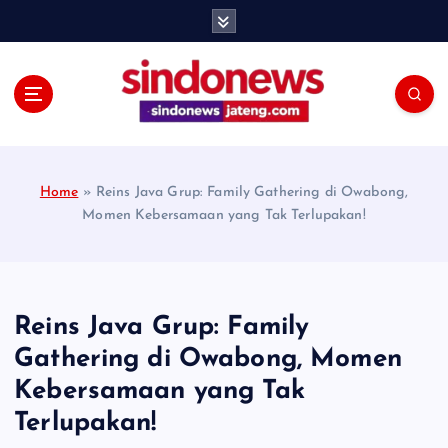
S
k
i
p
t
o
c
o
Home
»
Reins Java Grup: Family Gathering di Owabong,
n
Momen Kebersamaan yang Tak Terlupakan!
t
e
n
t
Reins Java Grup: Family
Gathering di Owabong, Momen
Kebersamaan yang Tak
Terlupakan!