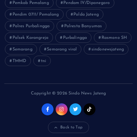
Pemkab Pemalang
Pendam IV/Diponegoro
Pendim 0711/ Pemalang
Polda Jateng
Polres Purbalingga
Polresta Banyumas
Polsek Karangreja
Purbalingga
Rasmono SH
Semarang
Semarang viral
sindonewsjateng
TMMD
tni
Copyright © 2026 Sindo News Jateng
Back to Top