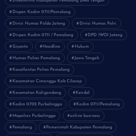
Diskominfo Kabupaten Pemalang Jawa Tengah
Dispen Kodim 0711/Pemalang
Divisi Humas Polda Jateng
Divisi Humas Polri.
Divpen Kodim 0711 / Pemalang
DPD IWOI Jateng
Giyanto
Headline
Hukum
Humas Polres Pemalang
Jawa Tengah
Kasatlantas Polres Pemalang
Kecamatan Cimanggu Kab Cilacap
Kecamatan Kaligondang
Kendal
Kodim 0702 Purbalingga
Kodim 0711/Pemalang
Mapolres Purbalingga
online business
Pemalang
Pemerintah Kabupaten Pemalang