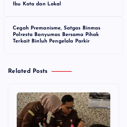
Ibu Kota dan Lokal
v
i
Cegah Premanisme, Satgas Binmas
Polresta Banyumas Bersama Pihak
g
Terkait Binluh Pengelola Parkir
a
s
Related Posts
i
p
o
s