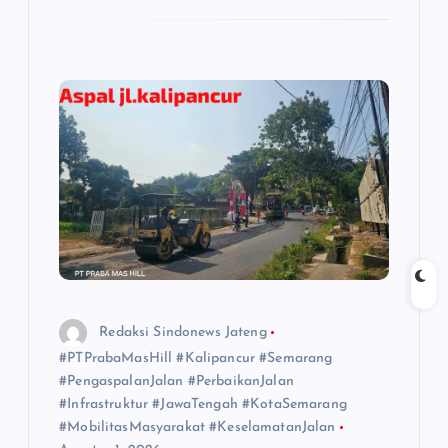
Redaksi Sindonews Jateng
#PTPrabaMasHill #Kalipancur #Semarang
#PengaspalanJalan #PerbaikanJalan
#Infrastruktur #JawaTengah #KotaSemarang
#MobilitasMasyarakat #KeselamatanJalan