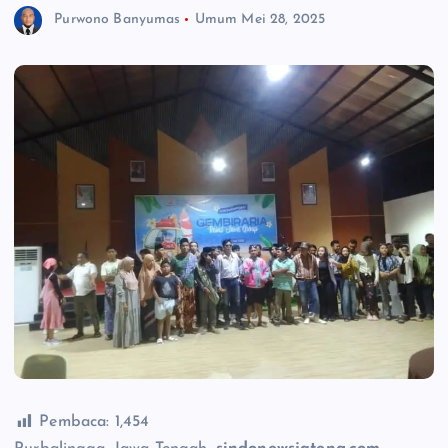
Purwono Banyumas
Umum
Mei 28, 2025
Pembaca:
1,454