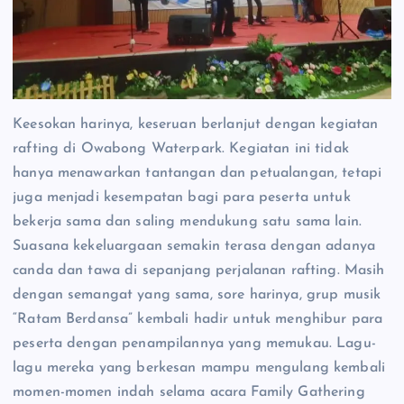
Keesokan harinya, keseruan berlanjut dengan kegiatan
rafting di Owabong Waterpark. Kegiatan ini tidak
hanya menawarkan tantangan dan petualangan, tetapi
juga menjadi kesempatan bagi para peserta untuk
bekerja sama dan saling mendukung satu sama lain.
Suasana kekeluargaan semakin terasa dengan adanya
canda dan tawa di sepanjang perjalanan rafting. Masih
dengan semangat yang sama, sore harinya, grup musik
“Ratam Berdansa” kembali hadir untuk menghibur para
peserta dengan penampilannya yang memukau. Lagu-
lagu mereka yang berkesan mampu mengulang kembali
momen-momen indah selama acara Family Gathering