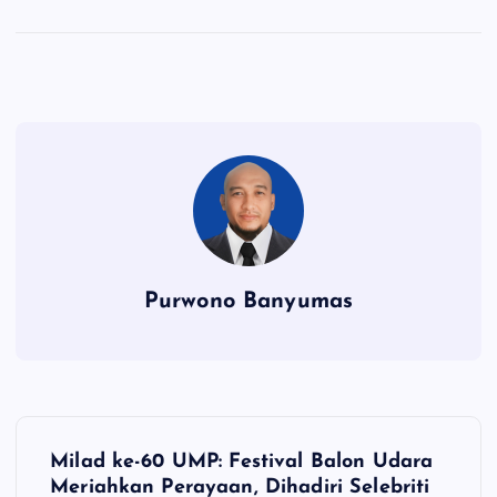
Purwono Banyumas
N
Milad ke-60 UMP: Festival Balon Udara
a
Meriahkan Perayaan, Dihadiri Selebriti