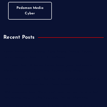
Pedoman Media
Cyber
Recent Posts
Kejari Wonosobo Geledah Dinas Sosial, Dalami Dugaan
Penyimpangan Dana PKH di Kalikajar
PT Praba Mas Hill Gerak Cepat Aspal Jalan Kalipancur,
Wujud Komitmen Tingkatkan Kenyamanan Warga
Demokrat Purbalingga Libatkan 130 Peserta dalam Gerakan
Langit Biru Indonesia Asri di Desa Brobot
IWO Indonesia Akan Minta Klarifikasi Hotman Paris Terkait
Pernyataan yang Dinilai Singgung Profesi Wartawan
TMMD Sengkuyung Tahap III 2026 Resmi Dibuka di Cilacap,