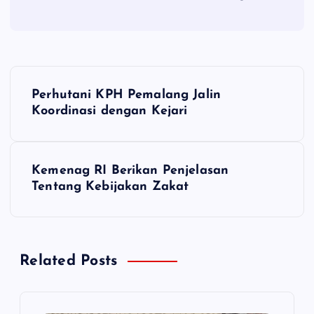
N
Perhutani KPH Pemalang Jalin
a
Koordinasi dengan Kejari
v
Kemenag RI Berikan Penjelasan
i
Tentang Kebijakan Zakat
g
a
Related Posts
s