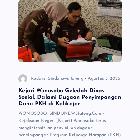
i
p
o
s
Redaksi Sindonews Jateng
Agustus 5, 2026
Kejari Wonosobo Geledah Dinas
Sosial, Dalami Dugaan Penyimpangan
Dana PKH di Kalikajar
WONOSOBO, SINDONEWSJateng.Com –
Kejaksaan Negeri (Kejari) Wonosobo terus
mengintensifkan penyidikan dugaan
penyimpangan Program Keluarga Harapan (PKH)