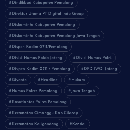
Dindikbud Kabupaten Pemalang
Direktur Utama PT Digital Indo Group
Diskominfo Kabupaten Pemalang
Diskominfo Kabupaten Pemalang Jawa Tengah
Dispen Kodim 0711/Pemalang
Divisi Humas Polda Jateng
Divisi Humas Polri.
Divpen Kodim 0711 / Pemalang
DPD IWOI Jateng
Giyanto
Headline
Hukum
Humas Polres Pemalang
Jawa Tengah
Kasatlantas Polres Pemalang
Kecamatan Cimanggu Kab Cilacap
Kecamatan Kaligondang
Kendal