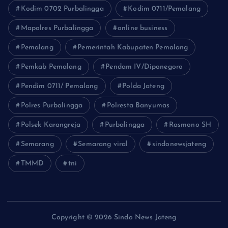
Kodim 0702 Purbalingga
Kodim 0711/Pemalang
Mapolres Purbalingga
online business
Pemalang
Pemerintah Kabupaten Pemalang
Pemkab Pemalang
Pendam IV/Diponegoro
Pendim 0711/ Pemalang
Polda Jateng
Polres Purbalingga
Polresta Banyumas
Polsek Karangreja
Purbalingga
Rasmono SH
Semarang
Semarang viral
sindonewsjateng
TMMD
tni
Copyright © 2026 Sindo News Jateng