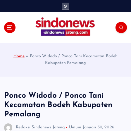
S
k
i
p
t
o
c
o
Home
»
Ponco Widodo / Ponco Tani Kecamatan Bodeh
n
Kabupaten Pemalang
t
e
n
t
Ponco Widodo / Ponco Tani
Kecamatan Bodeh Kabupaten
Pemalang
Redaksi Sindonews Jateng
Umum
Januari 30, 2026