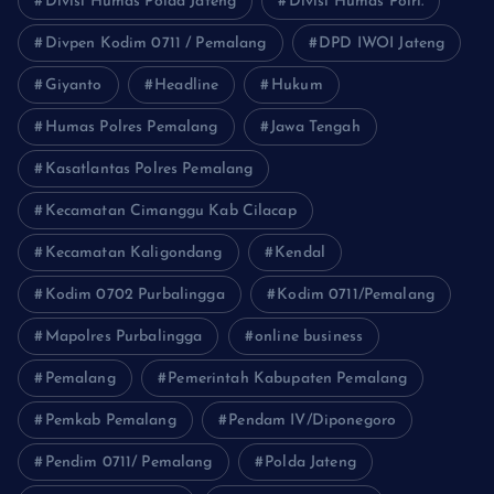
Divisi Humas Polda Jateng
Divisi Humas Polri.
Divpen Kodim 0711 / Pemalang
DPD IWOI Jateng
Giyanto
Headline
Hukum
Humas Polres Pemalang
Jawa Tengah
Kasatlantas Polres Pemalang
Kecamatan Cimanggu Kab Cilacap
Kecamatan Kaligondang
Kendal
Kodim 0702 Purbalingga
Kodim 0711/Pemalang
Mapolres Purbalingga
online business
Pemalang
Pemerintah Kabupaten Pemalang
Pemkab Pemalang
Pendam IV/Diponegoro
Pendim 0711/ Pemalang
Polda Jateng