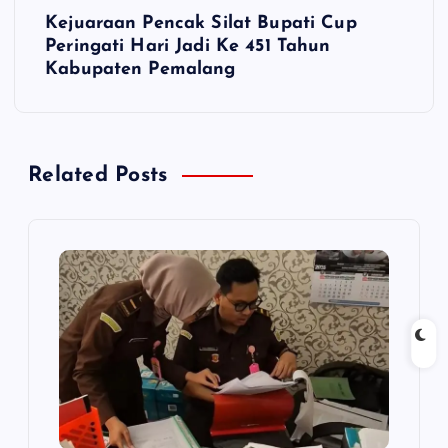
Kejuaraan Pencak Silat Bupati Cup
i
Peringati Hari Jadi Ke 451 Tahun
Kabupaten Pemalang
g
a
Related Posts
s
i
p
o
s