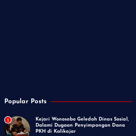
Kejari Wonosobo Geledah Dinas Sosial, Dalami Dugaan
Penyimpangan Dana PKH di Kalikajar
PT Praba Mas Hill Gerak Cepat Aspal Jalan Kalipancur,
Wujud Komitmen Tingkatkan Kenyamanan Warga
Demokrat Purbalingga Libatkan 130 Peserta dalam Gerakan
Langit Biru Indonesia Asri di Desa Brobot
IWO Indonesia Akan Minta Klarifikasi Hotman Paris Terkait
Pernyataan yang Dinilai Singgung Profesi Wartawan
TMMD Sengkuyung Tahap III 2026 Resmi Dibuka di Cilacap,
Wagub Jateng: Kemajuan Negeri Dimulai dari Desa
Popular Posts
Kejari Wonosobo Geledah Dinas Sosial,
1
Dalami Dugaan Penyimpangan Dana
PKH di Kalikajar