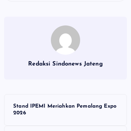
Redaksi Sindonews Jateng
N
Stand IPEMI Meriahkan Pemalang Expo
a
2026
v