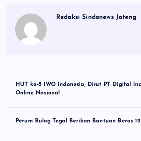
Redaksi Sindonews Jateng
N
HUT ke-8 IWO Indonesia, Dirut PT Digital In
a
Online Nasional
v
Perum Bulog Tegal Berikan Bantuan Beras 1
i