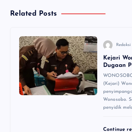
g
Related Posts
a
s
Redaksi
i
Kejari Wo
Dugaan P
p
WONOSOBO, 
(Kejari) Won
o
penyimpanga
Wonosobo. Se
s
penyidik mel
Continue r