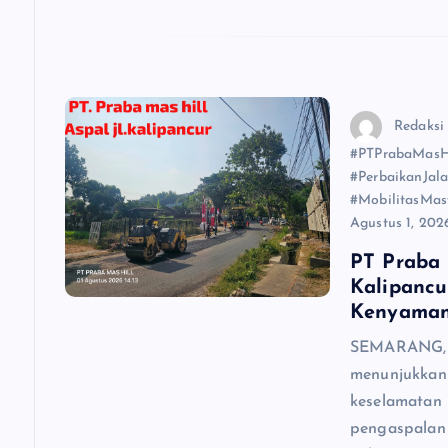
Redaksi
#PTPrabaMasHi
#PerbaikanJal
#MobilitasMas
Agustus 1, 202
PT Praba 
Kalipancu
Kenyama
SEMARANG, 
menunjukkan
keselamatan
pengaspalan 