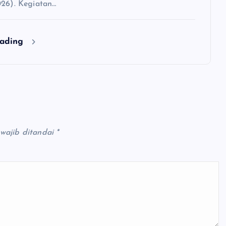
026). Kegiatan…
eading
wajib ditandai
*