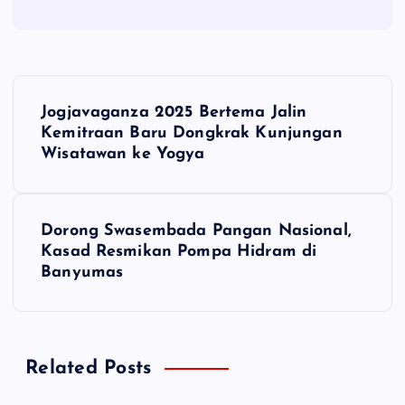
N
Jogjavaganza 2025 Bertema Jalin
a
Kemitraan Baru Dongkrak Kunjungan
Wisatawan ke Yogya
v
i
Dorong Swasembada Pangan Nasional,
Kasad Resmikan Pompa Hidram di
g
Banyumas
a
s
Related Posts