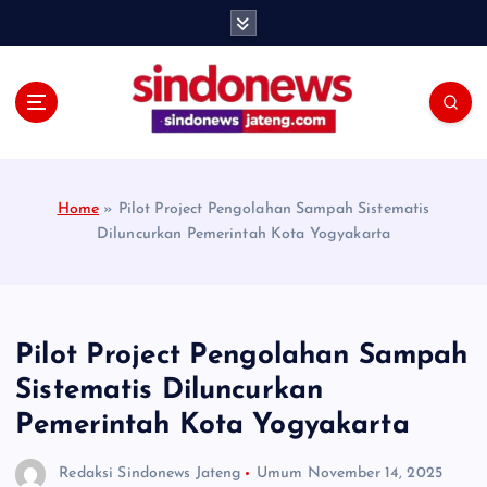
S
k
i
p
t
o
c
o
Home
»
Pilot Project Pengolahan Sampah Sistematis
n
Diluncurkan Pemerintah Kota Yogyakarta
t
e
n
t
Pilot Project Pengolahan Sampah
Sistematis Diluncurkan
Pemerintah Kota Yogyakarta
Redaksi Sindonews Jateng
Umum
November 14, 2025