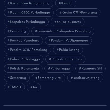
Kecamatan Kaligondang
Kendal
Kodim 0702 Purbalingga
Kodim 0711/Pemalang
Mapolres Purbalingga
online business
Pemalang
Pemerintah Kabupaten Pemalang
Pemkab Pemalang
Pendam IV/Diponegoro
Pendim 0711/ Pemalang
Polda Jateng
Polres Purbalingga
Polresta Banyumas
Polsek Karangreja
Purbalingga
Rasmono SH
Semarang
Semarang viral
sindonewsjateng
TMMD
tni