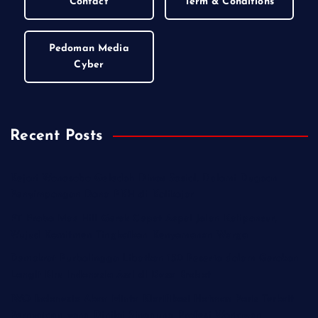
Contact
Term & Conditions
Pedoman Media
Cyber
Recent Posts
Kejari Wonosobo Geledah Dinas Sosial, Dalami Dugaan
Penyimpangan Dana PKH di Kalikajar
PT Praba Mas Hill Gerak Cepat Aspal Jalan Kalipancur,
Wujud Komitmen Tingkatkan Kenyamanan Warga
Demokrat Purbalingga Libatkan 130 Peserta dalam Gerakan
Langit Biru Indonesia Asri di Desa Brobot
IWO Indonesia Akan Minta Klarifikasi Hotman Paris Terkait
Pernyataan yang Dinilai Singgung Profesi Wartawan