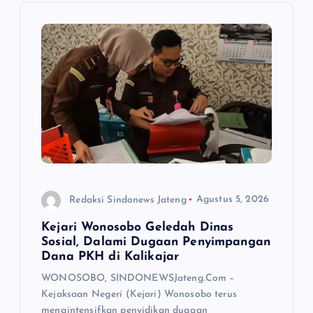
i
p
o
s
Redaksi Sindonews Jateng
Agustus 5, 2026
Kejari Wonosobo Geledah Dinas
Sosial, Dalami Dugaan Penyimpangan
Dana PKH di Kalikajar
WONOSOBO, SINDONEWSJateng.Com –
Kejaksaan Negeri (Kejari) Wonosobo terus
mengintensifkan penyidikan dugaan