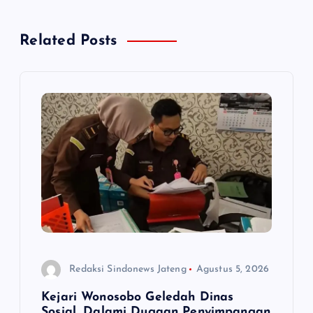
a
s
Related Posts
i
p
o
s
Redaksi Sindonews Jateng
Agustus 5, 2026
Kejari Wonosobo Geledah Dinas
Sosial, Dalami Dugaan Penyimpangan