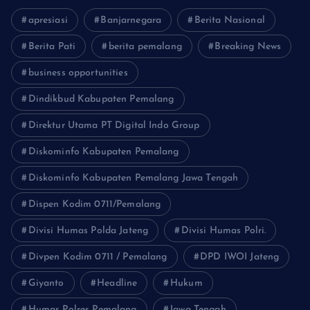
apresiasi
Banjarnegara
Berita Nasional
Berita Pati
berita pemalang
Breaking News
business opportunities
Dindikbud Kabupaten Pemalang
Direktur Utama PT Digital Indo Group
Diskominfo Kabupaten Pemalang
Diskominfo Kabupaten Pemalang Jawa Tengah
Dispen Kodim 0711/Pemalang
Divisi Humas Polda Jateng
Divisi Humas Polri.
Divpen Kodim 0711 / Pemalang
DPD IWOI Jateng
Giyanto
Headline
Hukum
Humas Polres Pemalang
Jawa Tengah