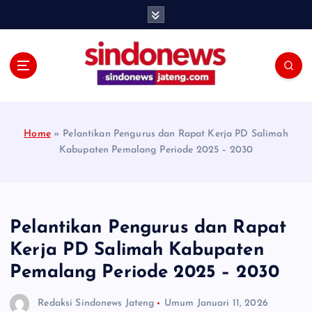
S
k
i
p
t
o
c
o
Home
»
Pelantikan Pengurus dan Rapat Kerja PD Salimah
n
Kabupaten Pemalang Periode 2025 – 2030
t
e
n
t
Pelantikan Pengurus dan Rapat
Kerja PD Salimah Kabupaten
Pemalang Periode 2025 – 2030
Redaksi Sindonews Jateng
Umum
Januari 11, 2026