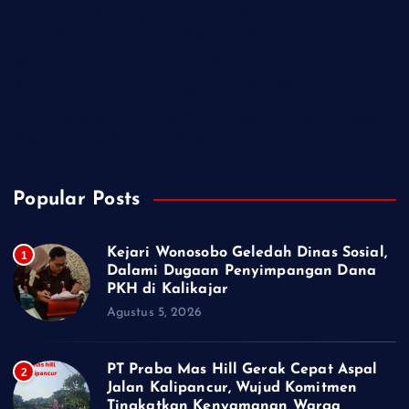
Demokrat Purbalingga Libatkan 130 Peserta dalam Gerakan
Langit Biru Indonesia Asri di Desa Brobot
IWO Indonesia Akan Minta Klarifikasi Hotman Paris Terkait
Pernyataan yang Dinilai Singgung Profesi Wartawan
TMMD Sengkuyung Tahap III 2026 Resmi Dibuka di Cilacap,
Wagub Jateng: Kemajuan Negeri Dimulai dari Desa
Popular Posts
Kejari Wonosobo Geledah Dinas Sosial,
1
Dalami Dugaan Penyimpangan Dana
PKH di Kalikajar
Agustus 5, 2026
PT Praba Mas Hill Gerak Cepat Aspal
2
Jalan Kalipancur, Wujud Komitmen
Tingkatkan Kenyamanan Warga