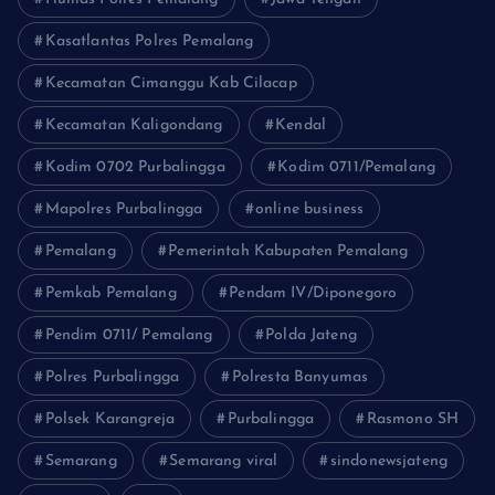
Kasatlantas Polres Pemalang
Kecamatan Cimanggu Kab Cilacap
Kecamatan Kaligondang
Kendal
Kodim 0702 Purbalingga
Kodim 0711/Pemalang
Mapolres Purbalingga
online business
Pemalang
Pemerintah Kabupaten Pemalang
Pemkab Pemalang
Pendam IV/Diponegoro
Pendim 0711/ Pemalang
Polda Jateng
Polres Purbalingga
Polresta Banyumas
Polsek Karangreja
Purbalingga
Rasmono SH
Semarang
Semarang viral
sindonewsjateng