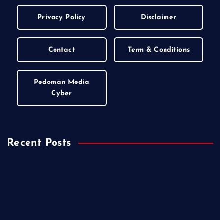
Privacy Policy
Disclaimer
Contact
Term & Conditions
Pedoman Media
Cyber
Recent Posts
Kejari Wonosobo Geledah Dinas Sosial, Dalami Dugaan
Penyimpangan Dana PKH di Kalikajar
PT Praba Mas Hill Gerak Cepat Aspal Jalan Kalipancur,
Wujud Komitmen Tingkatkan Kenyamanan Warga