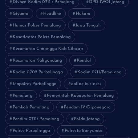
Divpen Kodim 0711 / Pemalang
DPD IWOI Jateng
Giyanto
Headline
Hukum
Humas Polres Pemalang
Jawa Tengah
Kasatlantas Polres Pemalang
Kecamatan Cimanggu Kab Cilacap
Kecamatan Kaligondang
Kendal
Kodim 0702 Purbalingga
Kodim 0711/Pemalang
Mapolres Purbalingga
online business
Pemalang
Pemerintah Kabupaten Pemalang
Pemkab Pemalang
Pendam IV/Diponegoro
Pendim 0711/ Pemalang
Polda Jateng
Polres Purbalingga
Polresta Banyumas