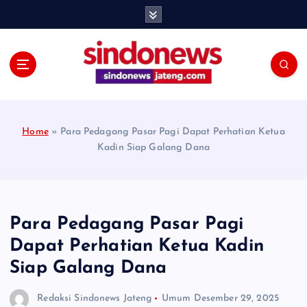
S
k
i
p
t
o
c
o
Home
»
Para Pedagang Pasar Pagi Dapat Perhatian Ketua
n
Kadin Siap Galang Dana
t
e
n
t
Para Pedagang Pasar Pagi
Dapat Perhatian Ketua Kadin
Siap Galang Dana
Redaksi Sindonews Jateng
Umum
Desember 29, 2025