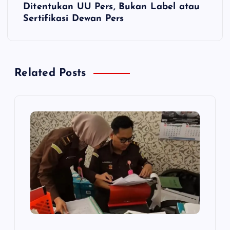
Ditentukan UU Pers, Bukan Label atau
g
Sertifikasi Dewan Pers
a
s
Related Posts
i
p
o
s