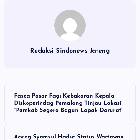
Redaksi Sindonews Jateng
N
Pasca Pasar Pagi Kebakaran Kepala
a
Diskoperindag Pemalang Tinjau Lokasi
“Pemkab Segera Bagun Lapak Darurat’
v
i
Aceng Syamsul Hadie: Status Wartawan