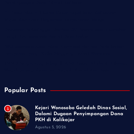
Penyimpangan Dana PKH di Kalikajar
PT Praba Mas Hill Gerak Cepat Aspal Jalan Kalipancur,
Wujud Komitmen Tingkatkan Kenyamanan Warga
Demokrat Purbalingga Libatkan 130 Peserta dalam Gerakan
Langit Biru Indonesia Asri di Desa Brobot
IWO Indonesia Akan Minta Klarifikasi Hotman Paris Terkait
Pernyataan yang Dinilai Singgung Profesi Wartawan
TMMD Sengkuyung Tahap III 2026 Resmi Dibuka di Cilacap,
Wagub Jateng: Kemajuan Negeri Dimulai dari Desa
Popular Posts
Kejari Wonosobo Geledah Dinas Sosial,
1
Dalami Dugaan Penyimpangan Dana
PKH di Kalikajar
Agustus 5, 2026