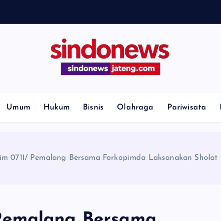
H
i
l
l
Umum
Hukum
Bisnis
Olahraga
Pariwisata
 0711/ Pemalang Bersama Forkopimda Laksanakan Sholat I
Pemalang Bersama