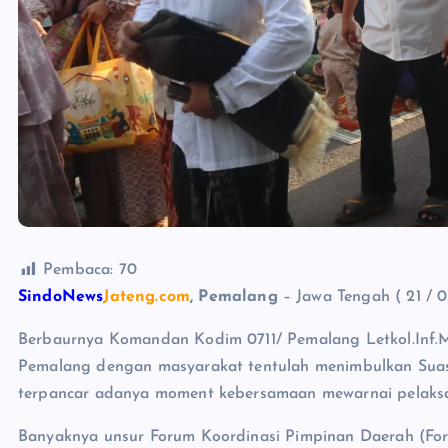
Pembaca:
70
SindoNews
Jateng.com
, Pemalang
– Jawa Tengah ( 21 / 0
Berbaurnya Komandan Kodim 0711/ Pemalang Letkol.Inf.
Pemalang dengan masyarakat tentulah menimbulkan Suas
terpancar adanya moment kebersamaan mewarnai pelaksan
Banyaknya unsur Forum Koordinasi Pimpinan Daerah (Fo