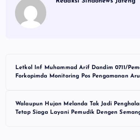
Redaksi Sindonews Jateng
N
Letkol Inf Muhammad Arif Dandim 0711/Pem
a
Forkopimda Monitoring Pos Pengamanan Aru
v
Walaupun Hujan Melanda Tak Jadi Penghala
i
Tetap Siaga Layani Pemudik Dengen Semang
g