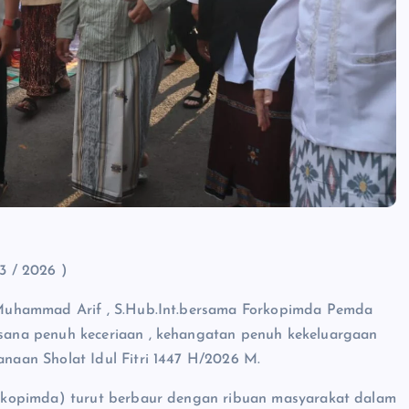
3 / 2026 )
Muhammad Arif , S.Hub.Int.bersama Forkopimda Pemda
ana penuh keceriaan , kehangatan penuh kekeluargaan
aan Sholat Idul Fitri 1447 H/2026 M.
rkopimda) turut berbaur dengan ribuan masyarakat dalam