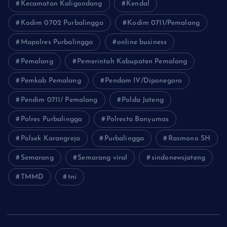
Kecamatan Kaligondang
Kendal
Kodim 0702 Purbalingga
Kodim 0711/Pemalang
Mapolres Purbalingga
online business
Pemalang
Pemerintah Kabupaten Pemalang
Pemkab Pemalang
Pendam IV/Diponegoro
Pendim 0711/ Pemalang
Polda Jateng
Polres Purbalingga
Polresta Banyumas
Polsek Karangreja
Purbalingga
Rasmono SH
Semarang
Semarang viral
sindonewsjateng
TMMD
tni