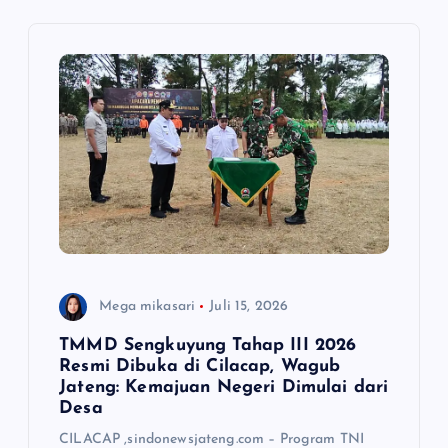
p
o
s
Mega mikasari
Juli 15, 2026
TMMD Sengkuyung Tahap III 2026
Resmi Dibuka di Cilacap, Wagub
Jateng: Kemajuan Negeri Dimulai dari
Desa
CILACAP ,sindonewsjateng.com – Program TNI