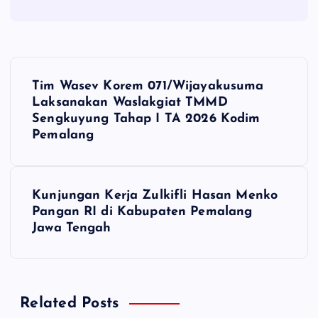
N
Tim Wasev Korem 071/Wijayakusuma
a
Laksanakan Waslakgiat TMMD
Sengkuyung Tahap I TA 2026 Kodim
v
Pemalang
i
Kunjungan Kerja Zulkifli Hasan Menko
g
Pangan RI di Kabupaten Pemalang
Jawa Tengah
a
s
Related Posts
i