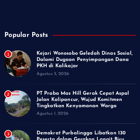
TMMD Sengkuyung Tahap III 2026 Resmi Dibuka di Cilacap,
Wagub Jateng: Kemajuan Negeri Dimulai dari Desa
Popular Posts
Kejari Wonosobo Geledah Dinas Sosial,
1
Dalami Dugaan Penyimpangan Dana
PKH di Kalikajar
Agustus 5, 2026
PT Praba Mas Hill Gerak Cepat Aspal
2
Jalan Kalipancur, Wujud Komitmen
Tingkatkan Kenyamanan Warga
Agustus 1, 2026
Demokrat Purbalingga Libatkan 130
3
Peserta dalam Gerakan Langit Biru