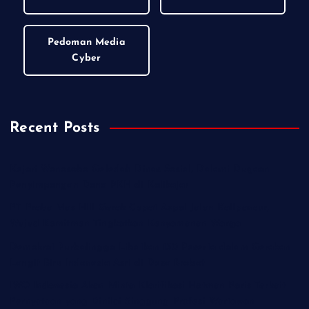
Pedoman Media
Cyber
Recent Posts
Kejari Wonosobo Geledah Dinas Sosial, Dalami Dugaan
Penyimpangan Dana PKH di Kalikajar
PT Praba Mas Hill Gerak Cepat Aspal Jalan Kalipancur,
Wujud Komitmen Tingkatkan Kenyamanan Warga
Demokrat Purbalingga Libatkan 130 Peserta dalam Gerakan
Langit Biru Indonesia Asri di Desa Brobot
IWO Indonesia Akan Minta Klarifikasi Hotman Paris Terkait
Pernyataan yang Dinilai Singgung Profesi Wartawan