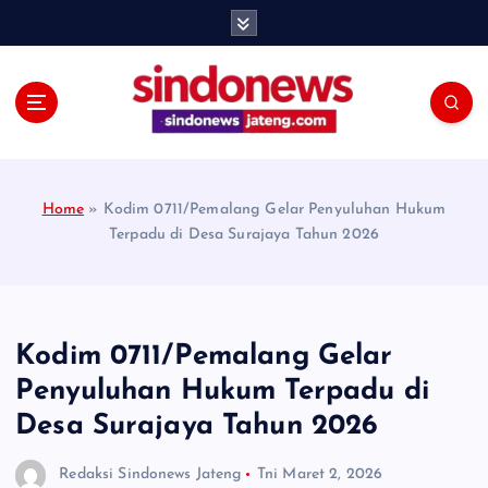
S
k
i
p
t
o
c
o
Home
»
Kodim 0711/Pemalang Gelar Penyuluhan Hukum
n
Terpadu di Desa Surajaya Tahun 2026
t
e
n
t
Kodim 0711/Pemalang Gelar
Penyuluhan Hukum Terpadu di
Desa Surajaya Tahun 2026
Redaksi Sindonews Jateng
Tni
Maret 2, 2026