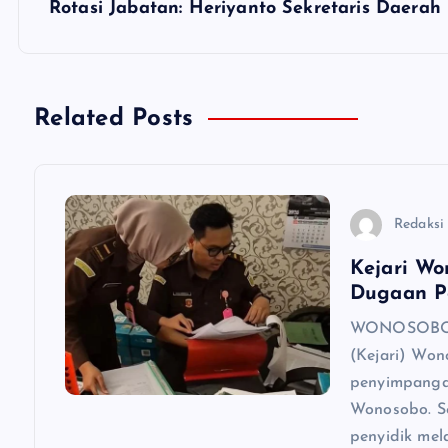
Rotasi Jabatan: Heriyanto Sekretaris Daerah
i
g
Related Posts
a
s
Redaksi
i
Kejari Wo
Dugaan P
p
WONOSOBO, 
(Kejari) Won
o
penyimpanga
Wonosobo. Se
s
penyidik mel