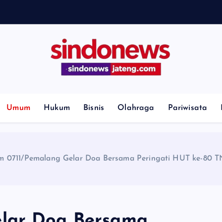
H
i
l
l
Umum
Hukum
Bisnis
Olahraga
Pariwisata
m 0711/Pemalang Gelar Doa Bersama Peringati HUT ke-80 T
elar Doa Bersama