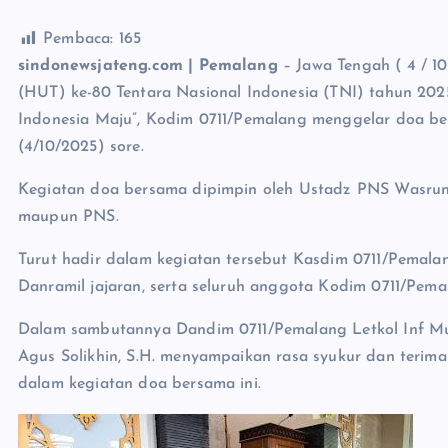
Pembaca:
165
sindonewsjateng.com | Pemalang
– Jawa Tengah ( 4 / 1
(HUT) ke-80 Tentara Nasional Indonesia (TNI) tahun 20
Indonesia Maju”, Kodim 0711/Pemalang menggelar doa be
(4/10/2025) sore.
Kegiatan doa bersama dipimpin oleh Ustadz PNS Wasrun d
maupun PNS.
Turut hadir dalam kegiatan tersebut Kasdim 0711/Pemalan
Danramil jajaran, serta seluruh anggota Kodim 0711/Pema
Dalam sambutannya Dandim 0711/Pemalang Letkol Inf Mu
Agus Solikhin, S.H. menyampaikan rasa syukur dan terima 
dalam kegiatan doa bersama ini.