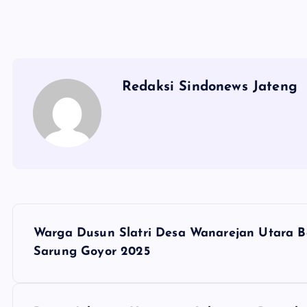
Redaksi Sindonews Jateng
N
Warga Dusun Slatri Desa Wanarejan Utara B
a
Sarung Goyor 2025
v