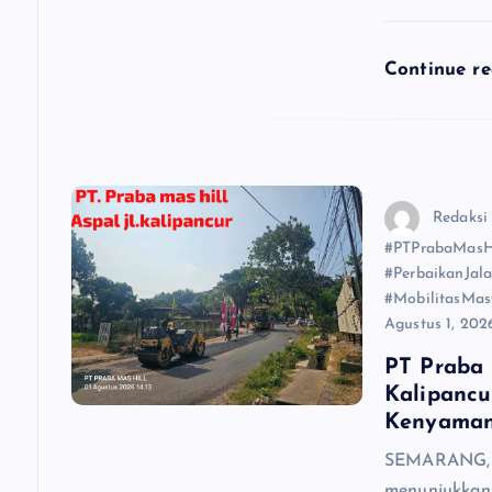
Continue r
Redaksi
#PTPrabaMasHi
#PerbaikanJal
#MobilitasMas
Agustus 1, 202
PT Praba 
Kalipancu
Kenyama
SEMARANG, 
menunjukkan