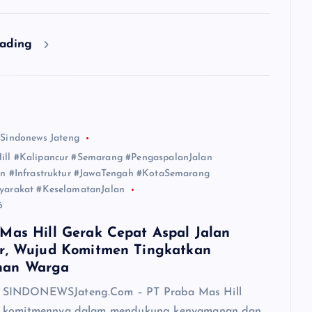
eading
 Sindonews Jateng
ll #Kalipancur #Semarang #PengaspalanJalan
an #Infrastruktur #JawaTengah #KotaSemarang
yarakat #KeselamatanJalan
6
Mas Hill Gerak Cepat Aspal Jalan
r, Wujud Komitmen Tingkatkan
nan Warga
SINDONEWSJateng.Com – PT Praba Mas Hill
 komitmennya dalam mendukung kenyamanan dan