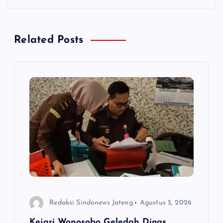
a
s
Related Posts
i
p
o
s
Redaksi Sindonews Jateng
Agustus 5, 2026
Kejari Wonosobo Geledah Dinas