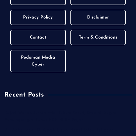
Privacy Policy
Disclaimer
Contact
Term & Conditions
Pedoman Media
Cyber
Recent Posts
Kejari Wonosobo Geledah Dinas Sosial, Dalami Dugaan
Penyimpangan Dana PKH di Kalikajar
PT Praba Mas Hill Gerak Cepat Aspal Jalan Kalipancur,