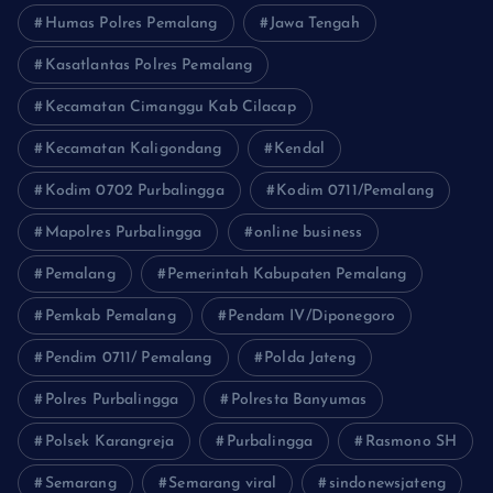
Humas Polres Pemalang
Jawa Tengah
Kasatlantas Polres Pemalang
Kecamatan Cimanggu Kab Cilacap
Kecamatan Kaligondang
Kendal
Kodim 0702 Purbalingga
Kodim 0711/Pemalang
Mapolres Purbalingga
online business
Pemalang
Pemerintah Kabupaten Pemalang
Pemkab Pemalang
Pendam IV/Diponegoro
Pendim 0711/ Pemalang
Polda Jateng
Polres Purbalingga
Polresta Banyumas
Polsek Karangreja
Purbalingga
Rasmono SH
Semarang
Semarang viral
sindonewsjateng