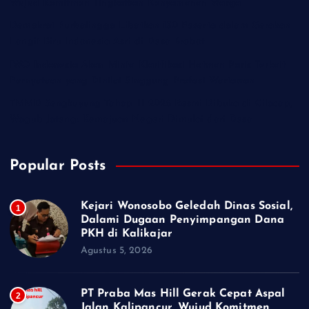
Wujud Komitmen Tingkatkan Kenyamanan Warga
Demokrat Purbalingga Libatkan 130 Peserta dalam Gerakan
Langit Biru Indonesia Asri di Desa Brobot
IWO Indonesia Akan Minta Klarifikasi Hotman Paris Terkait
Pernyataan yang Dinilai Singgung Profesi Wartawan
TMMD Sengkuyung Tahap III 2026 Resmi Dibuka di Cilacap,
Wagub Jateng: Kemajuan Negeri Dimulai dari Desa
Popular Posts
Kejari Wonosobo Geledah Dinas Sosial,
1
Dalami Dugaan Penyimpangan Dana
PKH di Kalikajar
Agustus 5, 2026
PT Praba Mas Hill Gerak Cepat Aspal
2
Jalan Kalipancur, Wujud Komitmen