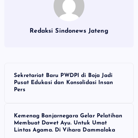
Redaksi Sindonews Jateng
N
Sekretariat Baru PWDPI di Boja Jadi
a
Pusat Edukasi dan Konsolidasi Insan
Pers
v
i
Kemenag Banjarnegara Gelar Pelatihan
Membuat Dawet Ayu. Untuk Umat
g
Lintas Agama. Di Vihara Dammaloka