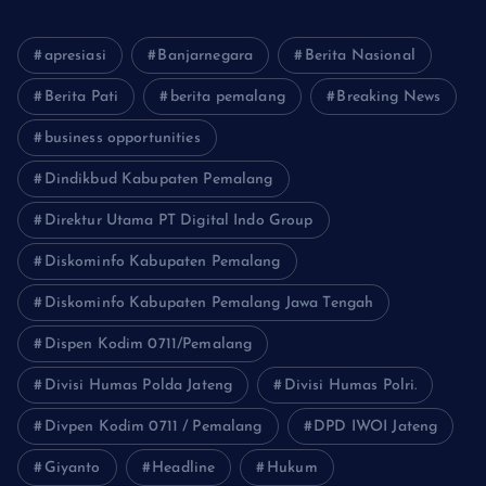
apresiasi
Banjarnegara
Berita Nasional
Berita Pati
berita pemalang
Breaking News
business opportunities
Dindikbud Kabupaten Pemalang
Direktur Utama PT Digital Indo Group
Diskominfo Kabupaten Pemalang
Diskominfo Kabupaten Pemalang Jawa Tengah
Dispen Kodim 0711/Pemalang
Divisi Humas Polda Jateng
Divisi Humas Polri.
Divpen Kodim 0711 / Pemalang
DPD IWOI Jateng
Giyanto
Headline
Hukum