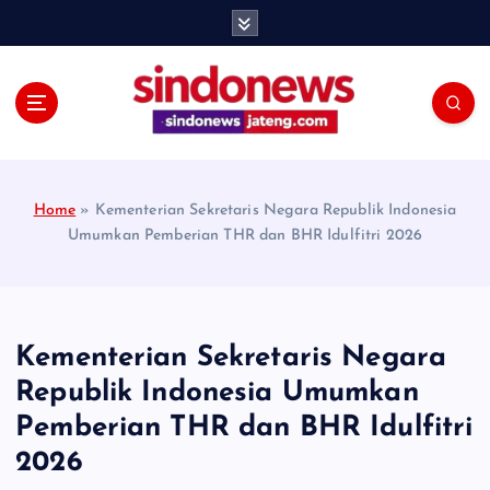
S
k
i
p
t
o
c
o
Home
»
Kementerian Sekretaris Negara Republik Indonesia
n
Umumkan Pemberian THR dan BHR Idulfitri 2026
t
e
n
t
Kementerian Sekretaris Negara
Republik Indonesia Umumkan
Pemberian THR dan BHR Idulfitri
2026