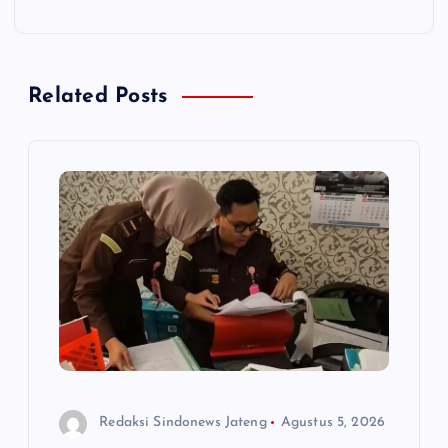
g
a
Related Posts
s
i
p
o
s
Redaksi Sindonews Jateng
Agustus 5, 2026