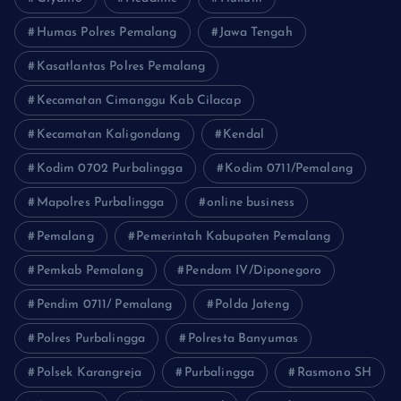
Humas Polres Pemalang
Jawa Tengah
Kasatlantas Polres Pemalang
Kecamatan Cimanggu Kab Cilacap
Kecamatan Kaligondang
Kendal
Kodim 0702 Purbalingga
Kodim 0711/Pemalang
Mapolres Purbalingga
online business
Pemalang
Pemerintah Kabupaten Pemalang
Pemkab Pemalang
Pendam IV/Diponegoro
Pendim 0711/ Pemalang
Polda Jateng
Polres Purbalingga
Polresta Banyumas
Polsek Karangreja
Purbalingga
Rasmono SH