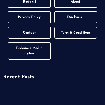
Redaksi
About
Privacy Policy
Disclaimer
Contact
Term & Conditions
Pedoman Media
Cyber
Recent Posts
Kejari Wonosobo Geledah Dinas Sosial, Dalami Dugaan
Penyimpangan Dana PKH di Kalikajar
PT Praba Mas Hill Gerak Cepat Aspal Jalan Kalipancur,