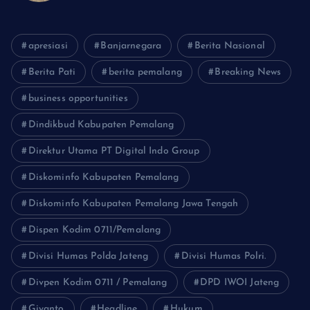
apresiasi
Banjarnegara
Berita Nasional
Berita Pati
berita pemalang
Breaking News
business opportunities
Dindikbud Kabupaten Pemalang
Direktur Utama PT Digital Indo Group
Diskominfo Kabupaten Pemalang
Diskominfo Kabupaten Pemalang Jawa Tengah
Dispen Kodim 0711/Pemalang
Divisi Humas Polda Jateng
Divisi Humas Polri.
Divpen Kodim 0711 / Pemalang
DPD IWOI Jateng
Giyanto
Headline
Hukum