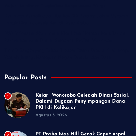
Wujud Komitmen Tingkatkan Kenyamanan Warga
Demokrat Purbalingga Libatkan 130 Peserta dalam Gerakan
Langit Biru Indonesia Asri di Desa Brobot
IWO Indonesia Akan Minta Klarifikasi Hotman Paris Terkait
Pernyataan yang Dinilai Singgung Profesi Wartawan
TMMD Sengkuyung Tahap III 2026 Resmi Dibuka di Cilacap,
Wagub Jateng: Kemajuan Negeri Dimulai dari Desa
Popular Posts
Kejari Wonosobo Geledah Dinas Sosial,
1
Dalami Dugaan Penyimpangan Dana
PKH di Kalikajar
Agustus 5, 2026
PT Praba Mas Hill Gerak Cepat Aspal
2