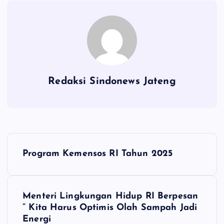
Redaksi Sindonews Jateng
N
Program Kemensos RI Tahun 2025
a
v
Menteri Lingkungan Hidup RI Berpesan
” Kita Harus Optimis Olah Sampah Jadi
i
Energi