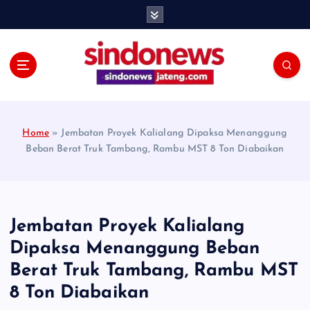
S
k
i
p
t
o
c
o
Home
»
Jembatan Proyek Kalialang Dipaksa Menanggung
n
Beban Berat Truk Tambang, Rambu MST 8 Ton Diabaikan
t
e
n
t
Jembatan Proyek Kalialang
Dipaksa Menanggung Beban
Berat Truk Tambang, Rambu MST
8 Ton Diabaikan