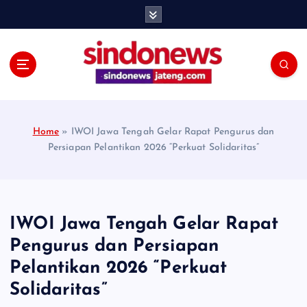
S
k
i
p
t
o
c
o
Home
»
IWOI Jawa Tengah Gelar Rapat Pengurus dan
n
Persiapan Pelantikan 2026 “Perkuat Solidaritas”
t
e
n
t
IWOI Jawa Tengah Gelar Rapat
Pengurus dan Persiapan
Pelantikan 2026 “Perkuat
Solidaritas”