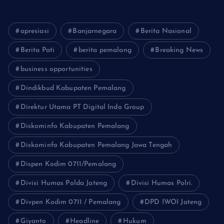
apresiasi
Banjarnegara
Berita Nasional
Berita Pati
berita pemalang
Breaking News
business opportunities
Dindikbud Kabupaten Pemalang
Direktur Utama PT Digital Indo Group
Diskominfo Kabupaten Pemalang
Diskominfo Kabupaten Pemalang Jawa Tengah
Dispen Kodim 0711/Pemalang
Divisi Humas Polda Jateng
Divisi Humas Polri.
Divpen Kodim 0711 / Pemalang
DPD IWOI Jateng
Giyanto
Headline
Hukum