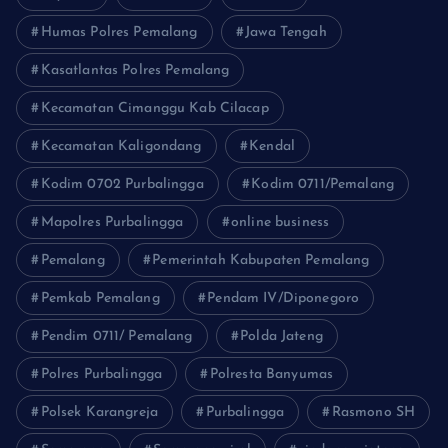
Humas Polres Pemalang
Jawa Tengah
Kasatlantas Polres Pemalang
Kecamatan Cimanggu Kab Cilacap
Kecamatan Kaligondang
Kendal
Kodim 0702 Purbalingga
Kodim 0711/Pemalang
Mapolres Purbalingga
online business
Pemalang
Pemerintah Kabupaten Pemalang
Pemkab Pemalang
Pendam IV/Diponegoro
Pendim 0711/ Pemalang
Polda Jateng
Polres Purbalingga
Polresta Banyumas
Polsek Karangreja
Purbalingga
Rasmono SH