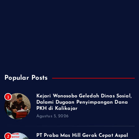
Wujud Komitmen Tingkatkan Kenyamanan Warga
Demokrat Purbalingga Libatkan 130 Peserta dalam Gerakan
Langit Biru Indonesia Asri di Desa Brobot
IWO Indonesia Akan Minta Klarifikasi Hotman Paris Terkait
Pernyataan yang Dinilai Singgung Profesi Wartawan
TMMD Sengkuyung Tahap III 2026 Resmi Dibuka di Cilacap,
Wagub Jateng: Kemajuan Negeri Dimulai dari Desa
Popular Posts
Kejari Wonosobo Geledah Dinas Sosial,
1
Dalami Dugaan Penyimpangan Dana
PKH di Kalikajar
Agustus 5, 2026
PT Praba Mas Hill Gerak Cepat Aspal
2