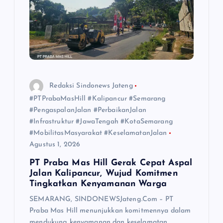
Redaksi Sindonews Jateng
#PTPrabaMasHill #Kalipancur #Semarang
#PengaspalanJalan #PerbaikanJalan
#Infrastruktur #JawaTengah #KotaSemarang
#MobilitasMasyarakat #KeselamatanJalan
Agustus 1, 2026
PT Praba Mas Hill Gerak Cepat Aspal
Jalan Kalipancur, Wujud Komitmen
Tingkatkan Kenyamanan Warga
SEMARANG, SINDONEWSJateng.Com – PT
Praba Mas Hill menunjukkan komitmennya dalam
mendukung kenyamanan dan keselamatan