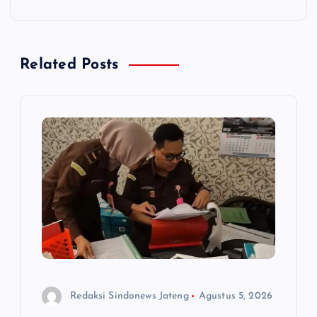
g
a
Related Posts
s
i
p
o
s
Redaksi Sindonews Jateng
Agustus 5, 2026