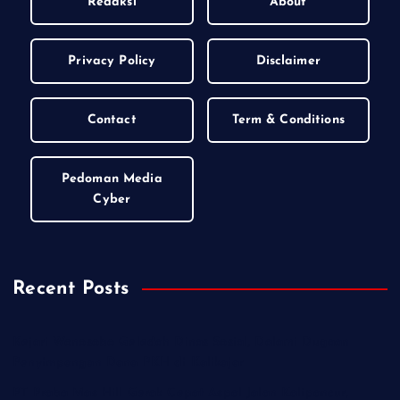
Redaksi
About
Privacy Policy
Disclaimer
Contact
Term & Conditions
Pedoman Media
Cyber
Recent Posts
Kejari Wonosobo Geledah Dinas Sosial, Dalami Dugaan
Penyimpangan Dana PKH di Kalikajar
PT Praba Mas Hill Gerak Cepat Aspal Jalan Kalipancur,