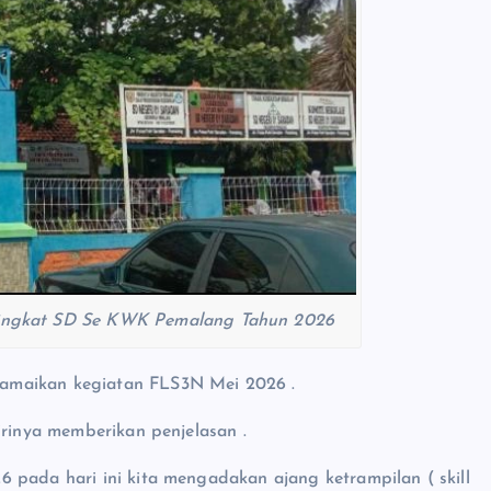
 Tingkat SD Se KWK Pemalang Tahun 2026
amaikan kegiatan FLS3N Mei 2026 .
irinya memberikan penjelasan .
 pada hari ini kita mengadakan ajang ketrampilan ( skill