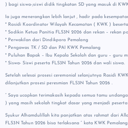
) bagi siswa-;siswi didik tingkatan SD yang masuk di KW
Ia juga menerangkan lebih lanjut , hadir pada kesempatan 
* Rasidi Koordinator Wilayah Kecamatan ( KWK ) beserta
* Sodikin Ketua Panitia FLS3N 2026 dan rekan – rekan pa
* Perwakilan dari Dindikpora Pemalang
* Pengawas TK / SD dan PAI KWK Pemalang
* Puluhan Bapak – Ibu Kepala Sekolah dan guru – guru m
* Siswa- Siswi peserta FLS3N Tahun 2026 dan wali siswa.
Setelah selesai prosesi ceremonial selanjutnya Rasidi 
dilanjutkan prosesi peresmian FLS3N Tahun 2026 .
” Saya ucapkan terimakasih kepada semua tamu undangan 
) yang masih sekolah tingkat dasar yang menjadi pesert
Syukur Alhamdulillah kita panjatkan atas rahmat dari Al
FLS3N Tahun 2026 bisa terlaksana ” kata KWK Pemalang 