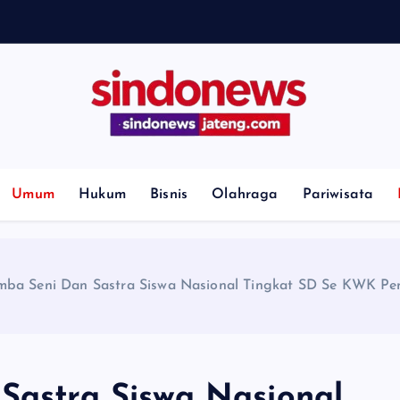
H
i
l
l
G
Umum
Hukum
Bisnis
Olahraga
Pariwisata
lomba Seni Dan Sastra Siswa Nasional Tingkat SD Se KWK P
 Sastra Siswa Nasional