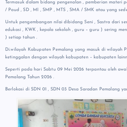
Termasuk dalam bidang pengenalan , pemberian materi pe
/ Paud , SD , MI , SMP , MTS , SMA / SMK atau yang sede
Untuk pengembangan nilai dibidang Seni , Sastra dari se
edukasi , KWK , kepala sekolah , guru – guru ) sering m
) setiap tahun .
Di.wilayah Kabupaten Pemalang yang masuk di wilayah P
ketinggalan dengan wilayah kabupaten – kabupaten lainn
Seperti pada hari Sabtu 09 Mei 2026 terpantau oleh a
Pemalang Tahun 2026 .
Berlokasi di SDN 01 , SDN 03 Desa Saradan Pemalang y