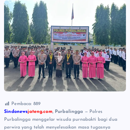
Pembaca:
889
Sindonews
jateng.com
, Purbalingga
— Polres
Purbalingga menggelar wisuda purnabakti bagi dua
perwira yang telah menyelesaikan masa tugasnya