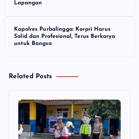
v
Lapangan
i
Kapolres Purbalingga: Korpri Harus
g
Solid dan Profesional, Terus Berkarya
untuk Bangsa
a
s
Related Posts
i
p
o
s