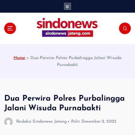
S
k
i
p
t
o
c
o
Home
»
Dua Perwira Polres Purbalingga Jalani Wisuda
n
Purnabakti
t
e
n
t
Dua Perwira Polres Purbalingga
Jalani Wisuda Purnabakti
Redaksi Sindonews Jateng
Polri
Desember 2, 2025