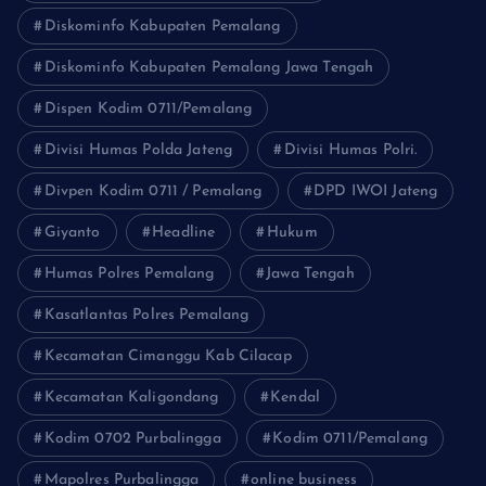
Diskominfo Kabupaten Pemalang
Diskominfo Kabupaten Pemalang Jawa Tengah
Dispen Kodim 0711/Pemalang
Divisi Humas Polda Jateng
Divisi Humas Polri.
Divpen Kodim 0711 / Pemalang
DPD IWOI Jateng
Giyanto
Headline
Hukum
Humas Polres Pemalang
Jawa Tengah
Kasatlantas Polres Pemalang
Kecamatan Cimanggu Kab Cilacap
Kecamatan Kaligondang
Kendal
Kodim 0702 Purbalingga
Kodim 0711/Pemalang
Mapolres Purbalingga
online business