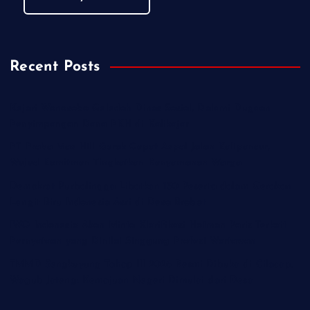
Recent Posts
Kejari Wonosobo Geledah Dinas Sosial, Dalami Dugaan
Penyimpangan Dana PKH di Kalikajar
PT Praba Mas Hill Gerak Cepat Aspal Jalan Kalipancur,
Wujud Komitmen Tingkatkan Kenyamanan Warga
Demokrat Purbalingga Libatkan 130 Peserta dalam Gerakan
Langit Biru Indonesia Asri di Desa Brobot
IWO Indonesia Akan Minta Klarifikasi Hotman Paris Terkait
Pernyataan yang Dinilai Singgung Profesi Wartawan
TMMD Sengkuyung Tahap III 2026 Resmi Dibuka di Cilacap,
Wagub Jateng: Kemajuan Negeri Dimulai dari Desa