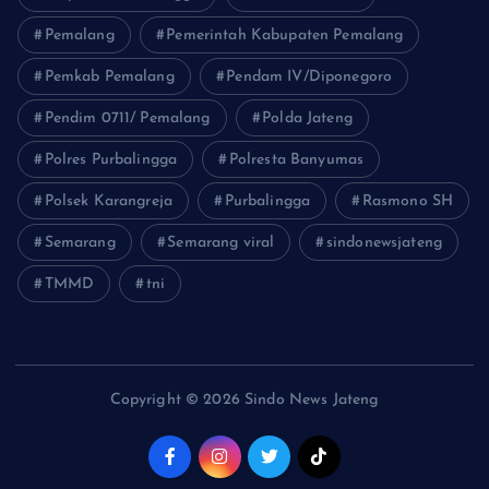
Pemalang
Pemerintah Kabupaten Pemalang
Pemkab Pemalang
Pendam IV/Diponegoro
Pendim 0711/ Pemalang
Polda Jateng
Polres Purbalingga
Polresta Banyumas
Polsek Karangreja
Purbalingga
Rasmono SH
Semarang
Semarang viral
sindonewsjateng
TMMD
tni
Copyright © 2026 Sindo News Jateng