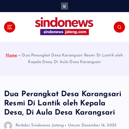
S
k
i
p
t
o
c
o
Home
»
Dua Perangkat Desa Karangsari Resmi Di Lantik oleh
n
Kepala Desa, Di Aula Desa Karangsari
t
e
n
t
Dua Perangkat Desa Karangsari
Resmi Di Lantik oleh Kepala
Desa, Di Aula Desa Karangsari
Redaksi Sindonews Jateng
Umum
Desember 16, 2025