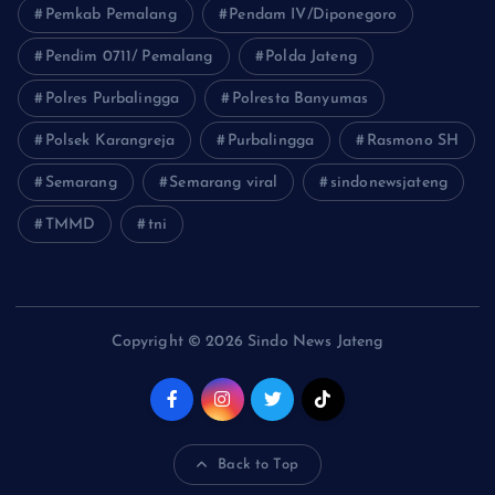
Pemkab Pemalang
Pendam IV/Diponegoro
Pendim 0711/ Pemalang
Polda Jateng
Polres Purbalingga
Polresta Banyumas
Polsek Karangreja
Purbalingga
Rasmono SH
Semarang
Semarang viral
sindonewsjateng
TMMD
tni
Copyright © 2026 Sindo News Jateng
Back to Top