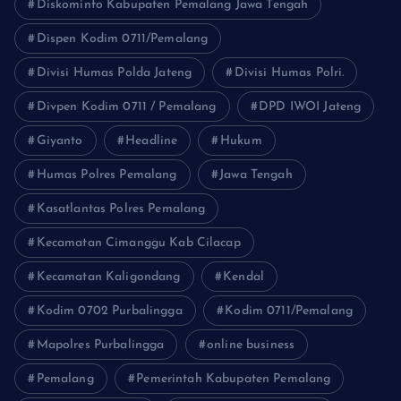
Diskominfo Kabupaten Pemalang Jawa Tengah
Dispen Kodim 0711/Pemalang
Divisi Humas Polda Jateng
Divisi Humas Polri.
Divpen Kodim 0711 / Pemalang
DPD IWOI Jateng
Giyanto
Headline
Hukum
Humas Polres Pemalang
Jawa Tengah
Kasatlantas Polres Pemalang
Kecamatan Cimanggu Kab Cilacap
Kecamatan Kaligondang
Kendal
Kodim 0702 Purbalingga
Kodim 0711/Pemalang
Mapolres Purbalingga
online business
Pemalang
Pemerintah Kabupaten Pemalang