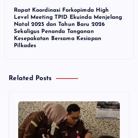
v
Rapat Koordinasi Forkopimda High
i
Level Meeting TPID Ekuinda Menjelang
Natal 2025 dan Tahun Baru 2026
g
Sekaligus Penanda Tanganan
Kesepakatan Bersama Kesiapan
a
Pilkades
s
i
Related Posts
p
o
s