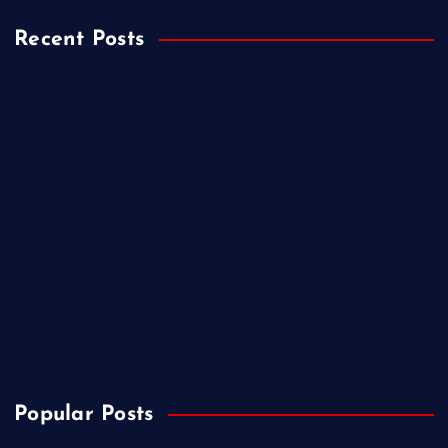
Recent Posts
Kejari Wonosobo Geledah Dinas Sosial, Dalami Dugaan
Penyimpangan Dana PKH di Kalikajar
PT Praba Mas Hill Gerak Cepat Aspal Jalan Kalipancur,
Wujud Komitmen Tingkatkan Kenyamanan Warga
Demokrat Purbalingga Libatkan 130 Peserta dalam Gerakan
Langit Biru Indonesia Asri di Desa Brobot
IWO Indonesia Akan Minta Klarifikasi Hotman Paris Terkait
Pernyataan yang Dinilai Singgung Profesi Wartawan
TMMD Sengkuyung Tahap III 2026 Resmi Dibuka di Cilacap,
Wagub Jateng: Kemajuan Negeri Dimulai dari Desa
Popular Posts