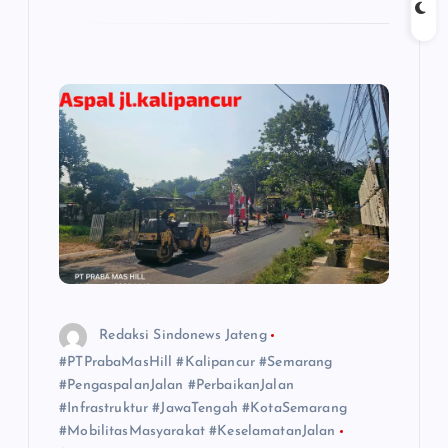
Redaksi Sindonews Jateng
#PTPrabaMasHill #Kalipancur #Semarang
#PengaspalanJalan #PerbaikanJalan
#Infrastruktur #JawaTengah #KotaSemarang
#MobilitasMasyarakat #KeselamatanJalan