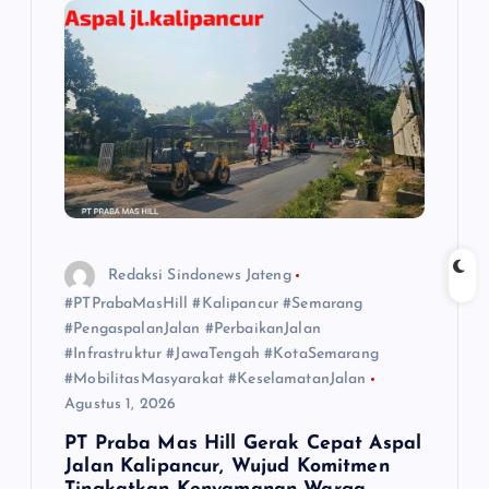
Redaksi Sindonews Jateng
#PTPrabaMasHill #Kalipancur #Semarang
#PengaspalanJalan #PerbaikanJalan
#Infrastruktur #JawaTengah #KotaSemarang
#MobilitasMasyarakat #KeselamatanJalan
Agustus 1, 2026
PT Praba Mas Hill Gerak Cepat Aspal
Jalan Kalipancur, Wujud Komitmen