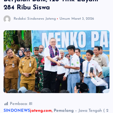
284 Ribu Siswa
Redaksi Sindonews Jateng
Umum
Maret 3, 2026
Pembaca:
81
SINDONEWS
jateng.com,
Pemalang
– Jawa Tengah ( 2