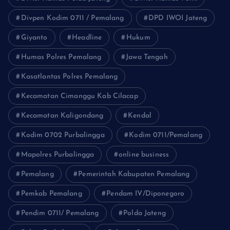
Divpen Kodim 0711 / Pemalang
DPD IWOI Jateng
Giyanto
Headline
Hukum
Humas Polres Pemalang
Jawa Tengah
Kasatlantas Polres Pemalang
Kecamatan Cimanggu Kab Cilacap
Kecamatan Kaligondang
Kendal
Kodim 0702 Purbalingga
Kodim 0711/Pemalang
Mapolres Purbalingga
online business
Pemalang
Pemerintah Kabupaten Pemalang
Pemkab Pemalang
Pendam IV/Diponegoro
Pendim 0711/ Pemalang
Polda Jateng