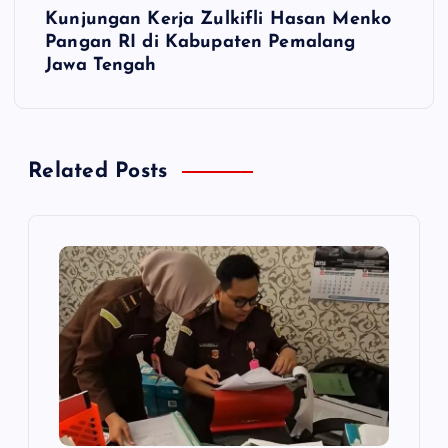
i
Kunjungan Kerja Zulkifli Hasan Menko
Pangan RI di Kabupaten Pemalang
g
Jawa Tengah
a
s
Related Posts
i
p
o
s