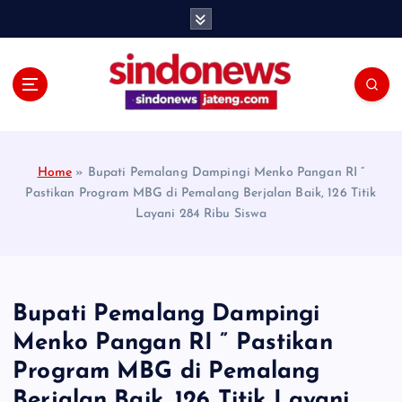
S
k
i
p
t
o
c
o
Home
»
Bupati Pemalang Dampingi Menko Pangan RI ”
n
Pastikan Program MBG di Pemalang Berjalan Baik, 126 Titik
t
Layani 284 Ribu Siswa
e
n
t
Bupati Pemalang Dampingi
Menko Pangan RI ” Pastikan
Program MBG di Pemalang
Berjalan Baik, 126 Titik Layani