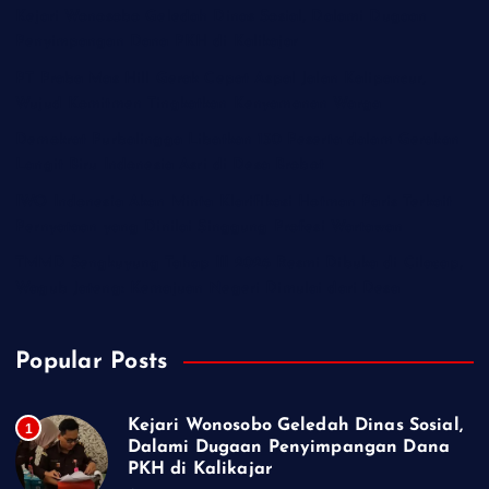
Kejari Wonosobo Geledah Dinas Sosial, Dalami Dugaan
Penyimpangan Dana PKH di Kalikajar
PT Praba Mas Hill Gerak Cepat Aspal Jalan Kalipancur,
Wujud Komitmen Tingkatkan Kenyamanan Warga
Demokrat Purbalingga Libatkan 130 Peserta dalam Gerakan
Langit Biru Indonesia Asri di Desa Brobot
IWO Indonesia Akan Minta Klarifikasi Hotman Paris Terkait
Pernyataan yang Dinilai Singgung Profesi Wartawan
TMMD Sengkuyung Tahap III 2026 Resmi Dibuka di Cilacap,
Wagub Jateng: Kemajuan Negeri Dimulai dari Desa
Popular Posts
Kejari Wonosobo Geledah Dinas Sosial,
1
Dalami Dugaan Penyimpangan Dana
PKH di Kalikajar