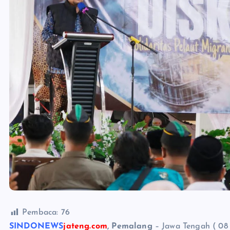
Pembaca:
76
SINDONEWS
jateng.com
, Pemalang
– Jawa Tengah ( 08 