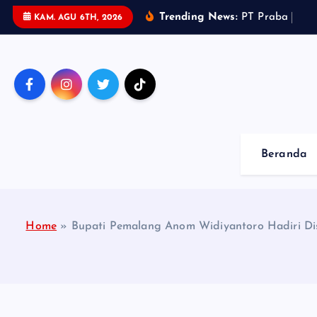
S
Trending News:
P
T
P
r
a
b
a
M
a
s
KAM. AGU 6TH, 2026
k
i
p
t
o
c
o
Beranda
n
t
e
n
Home
»
Bupati Pemalang Anom Widiyantoro Hadiri Dis
t