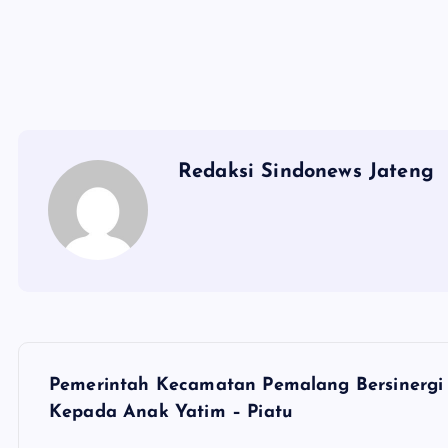
Redaksi Sindonews Jateng
N
Pemerintah Kecamatan Pemalang Bersinerg
a
Kepada Anak Yatim – Piatu