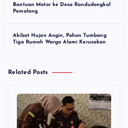
a
Bantuan Motor ke Desa Randudongkal
v
Pemalang
i
Akibat Hujan Angin, Pohon Tumbang
g
Tiga Rumah Warga Alami Kerusakan
a
s
Related Posts
i
p
o
s