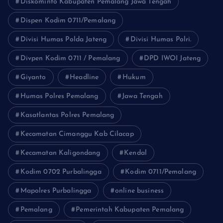
Diskominfo Kabupaten Pemalang Jawa Tengah
Dispen Kodim 0711/Pemalang
Divisi Humas Polda Jateng
Divisi Humas Polri.
Divpen Kodim 0711 / Pemalang
DPD IWOI Jateng
Giyanto
Headline
Hukum
Humas Polres Pemalang
Jawa Tengah
Kasatlantas Polres Pemalang
Kecamatan Cimanggu Kab Cilacap
Kecamatan Kaligondang
Kendal
Kodim 0702 Purbalingga
Kodim 0711/Pemalang
Mapolres Purbalingga
online business
Pemalang
Pemerintah Kabupaten Pemalang