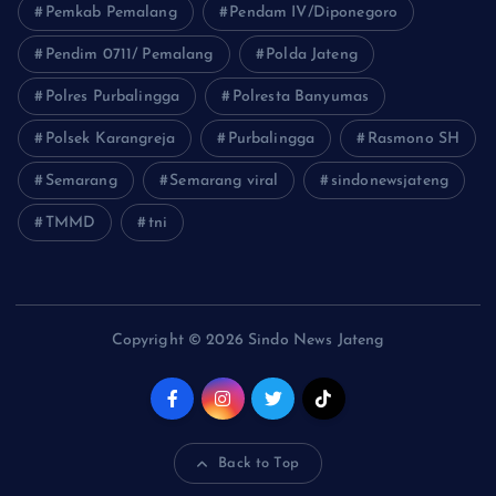
Pemkab Pemalang
Pendam IV/Diponegoro
Pendim 0711/ Pemalang
Polda Jateng
Polres Purbalingga
Polresta Banyumas
Polsek Karangreja
Purbalingga
Rasmono SH
Semarang
Semarang viral
sindonewsjateng
TMMD
tni
Copyright © 2026 Sindo News Jateng
Back to Top