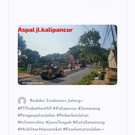
Redaksi Sindonews Jateng
#PTPrabaMasHill #Kalipancur #Semarang
#PengaspalanJalan #PerbaikanJalan
#Infrastruktur #JawaTengah #KotaSemarang
#MobilitasMasyarakat #KeselamatanJalan