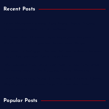
Recent Posts
Kejari Wonosobo Geledah Dinas Sosial, Dalami Dugaan
Penyimpangan Dana PKH di Kalikajar
PT Praba Mas Hill Gerak Cepat Aspal Jalan Kalipancur,
Wujud Komitmen Tingkatkan Kenyamanan Warga
Demokrat Purbalingga Libatkan 130 Peserta dalam Gerakan
Langit Biru Indonesia Asri di Desa Brobot
IWO Indonesia Akan Minta Klarifikasi Hotman Paris Terkait
Pernyataan yang Dinilai Singgung Profesi Wartawan
TMMD Sengkuyung Tahap III 2026 Resmi Dibuka di Cilacap,
Wagub Jateng: Kemajuan Negeri Dimulai dari Desa
Popular Posts