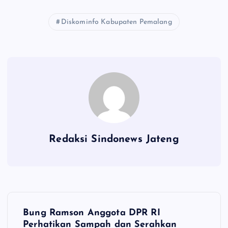
Diskominfo Kabupaten Pemalang
Redaksi Sindonews Jateng
N
Bung Ramson Anggota DPR RI
Perhatikan Sampah dan Serahkan