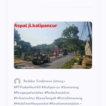
Redaksi Sindonews Jateng
#PTPrabaMasHill #Kalipancur #Semarang
#PengaspalanJalan #PerbaikanJalan
#Infrastruktur #JawaTengah #KotaSemarang
#MobilitasMasyarakat #KeselamatanJalan