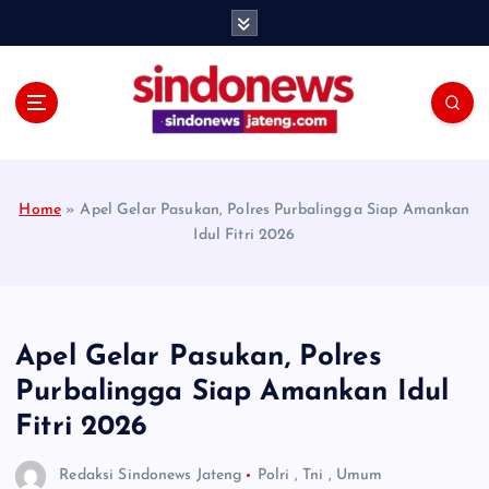
S
k
i
p
t
o
c
o
Home
»
Apel Gelar Pasukan, Polres Purbalingga Siap Amankan
n
Idul Fitri 2026
t
e
n
t
Apel Gelar Pasukan, Polres
Purbalingga Siap Amankan Idul
Fitri 2026
Redaksi Sindonews Jateng
Polri
,
Tni
,
Umum