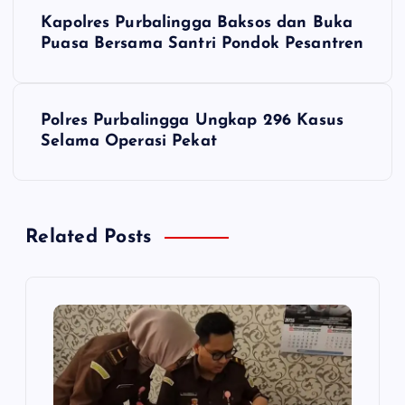
N
Kapolres Purbalingga Baksos dan Buka
a
Puasa Bersama Santri Pondok Pesantren
v
Polres Purbalingga Ungkap 296 Kasus
i
Selama Operasi Pekat
g
a
Related Posts
s
i
p
o