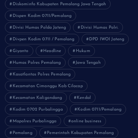
Diskominfo Kabupaten Pemalang Jawa Tengah
Dispen Kodim 0711/Pemalang
Divisi Humas Polda Jateng
Divisi Humas Polri.
Divpen Kodim 0711 / Pemalang
DPD IWOI Jateng
Giyanto
Headline
Hukum
Humas Polres Pemalang
Jawa Tengah
Kasatlantas Polres Pemalang
Kecamatan Cimanggu Kab Cilacap
Kecamatan Kaligondang
Kendal
Kodim 0702 Purbalingga
Kodim 0711/Pemalang
Mapolres Purbalingga
online business
Pemalang
Pemerintah Kabupaten Pemalang