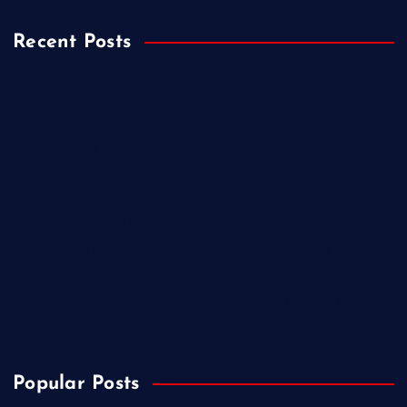
Recent Posts
Kejari Wonosobo Geledah Dinas Sosial, Dalami Dugaan
Penyimpangan Dana PKH di Kalikajar
PT Praba Mas Hill Gerak Cepat Aspal Jalan Kalipancur,
Wujud Komitmen Tingkatkan Kenyamanan Warga
Demokrat Purbalingga Libatkan 130 Peserta dalam Gerakan
Langit Biru Indonesia Asri di Desa Brobot
IWO Indonesia Akan Minta Klarifikasi Hotman Paris Terkait
Pernyataan yang Dinilai Singgung Profesi Wartawan
TMMD Sengkuyung Tahap III 2026 Resmi Dibuka di Cilacap,
Wagub Jateng: Kemajuan Negeri Dimulai dari Desa
Popular Posts