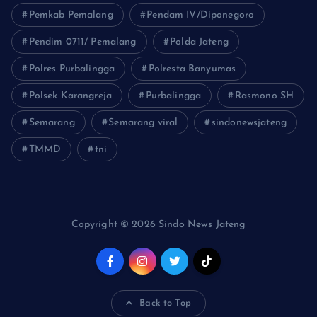
Pemkab Pemalang
Pendam IV/Diponegoro
Pendim 0711/ Pemalang
Polda Jateng
Polres Purbalingga
Polresta Banyumas
Polsek Karangreja
Purbalingga
Rasmono SH
Semarang
Semarang viral
sindonewsjateng
TMMD
tni
Copyright © 2026 Sindo News Jateng
Back to Top