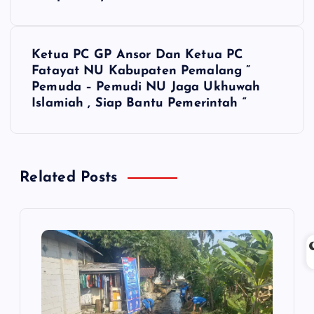
a
v
Ketua PC GP Ansor Dan Ketua PC
i
Fatayat NU Kabupaten Pemalang ”
Pemuda – Pemudi NU Jaga Ukhuwah
g
Islamiah , Siap Bantu Pemerintah “
a
s
Related Posts
i
p
o
s