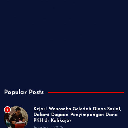
Kejari Wonosobo Geledah Dinas Sosial, Dalami Dugaan
Penyimpangan Dana PKH di Kalikajar
PT Praba Mas Hill Gerak Cepat Aspal Jalan Kalipancur,
Wujud Komitmen Tingkatkan Kenyamanan Warga
Demokrat Purbalingga Libatkan 130 Peserta dalam Gerakan
Langit Biru Indonesia Asri di Desa Brobot
IWO Indonesia Akan Minta Klarifikasi Hotman Paris Terkait
Pernyataan yang Dinilai Singgung Profesi Wartawan
TMMD Sengkuyung Tahap III 2026 Resmi Dibuka di Cilacap,
Wagub Jateng: Kemajuan Negeri Dimulai dari Desa
Popular Posts
Kejari Wonosobo Geledah Dinas Sosial,
1
Dalami Dugaan Penyimpangan Dana
PKH di Kalikajar
Agustus 5, 2026