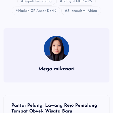
Bupati Pemalang
Fatayat NU Ke 76
Harlah GP Ansor Ke 92
Silaturahmi Akbar
Mega mikasari
N
Pantai Pelangi Lawang Rejo Pemalang
Tempat Obyek Wisata Baru