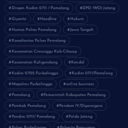
Divpen Kodim 0711 / Pemalang
DPD IWOI Jateng
Giyanto
Headline
Hukum
Humas Polres Pemalang
Jawa Tengah
Kasatlantas Polres Pemalang
Kecamatan Cimanggu Kab Cilacap
Kecamatan Kaligondang
Kendal
Kodim 0702 Purbalingga
Kodim 0711/Pemalang
Mapolres Purbalingga
online business
Pemalang
Pemerintah Kabupaten Pemalang
Pemkab Pemalang
Pendam IV/Diponegoro
Pendim 0711/ Pemalang
Polda Jateng
Polres Purbalingga
Polresta Banyumas