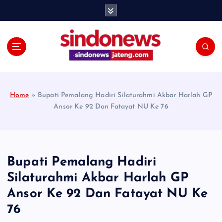
S
k
i
p
t
o
c
o
Home
»
Bupati Pemalang Hadiri Silaturahmi Akbar Harlah GP
n
Ansor Ke 92 Dan Fatayat NU Ke 76
t
e
n
t
Bupati Pemalang Hadiri
Silaturahmi Akbar Harlah GP
Ansor Ke 92 Dan Fatayat NU Ke
76