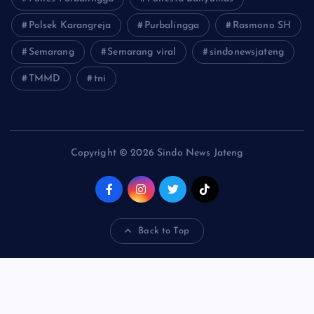
Polsek Karangreja
Purbalingga
Rasmono SH
Semarang
Semarang viral
sindonewsjateng
TMMD
tni
Copyright © 2026 Sindo News Jateng
Back to Top