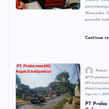
penyimpanga
o
Wonosobo. Se
penyidik mel
s
Continue r
Redaksi
#PTPrabaMasHi
#PerbaikanJal
#MobilitasMas
Agustus 1, 202
PT Praba 