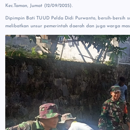
Kec.Taman, Jumat (12/09/2025).
Dipimpin Bati TUUD Pelda Didi Purwanto, bersih-bersih s
melibatkan unsur pemerintah daerah dan juga warga mas