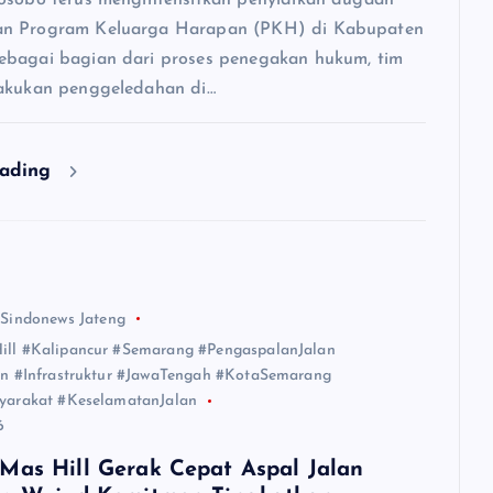
n Program Keluarga Harapan (PKH) di Kabupaten
bagai bagian dari proses penegakan hukum, tim
akukan penggeledahan di…
eading
 Sindonews Jateng
ll #Kalipancur #Semarang #PengaspalanJalan
an #Infrastruktur #JawaTengah #KotaSemarang
yarakat #KeselamatanJalan
6
Mas Hill Gerak Cepat Aspal Jalan