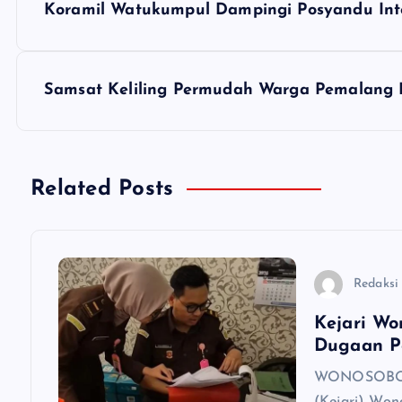
Koramil Watukumpul Dampingi Posyandu Inte
a
v
Samsat Keliling Permudah Warga Pemalang 
i
g
Related Posts
a
s
Redaksi
Kejari Wo
i
Dugaan P
WONOSOBO, 
p
(Kejari) Won