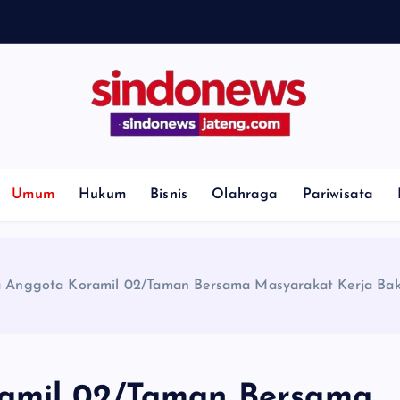
s
H
i
l
l
G
e
Umum
Hukum
Bisnis
Olahraga
Pariwisata
a Anggota Koramil 02/Taman Bersama Masyarakat Kerja Bakt
ramil 02/Taman Bersama